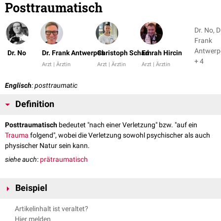
Posttraumatisch
Dr. No, D
Frank
Antwerp
Dr. No
Dr. Frank Antwerpes
Christoph Schad
Emrah Hircin
+ 4
Arzt | Ärztin
Arzt | Ärztin
Arzt | Ärztin
Englisch
: posttraumatic
Definition
Posttraumatisch
bedeutet "nach einer Verletzung" bzw. "auf ein
Trauma
folgend", wobei die Verletzung sowohl psychischer als auch
physischer Natur sein kann.
siehe auch
:
prätraumatisch
Beispiel
posttraumatische Belastungsstörung
in der
Psychiatrie
Artikelinhalt ist veraltet?
Hier melden