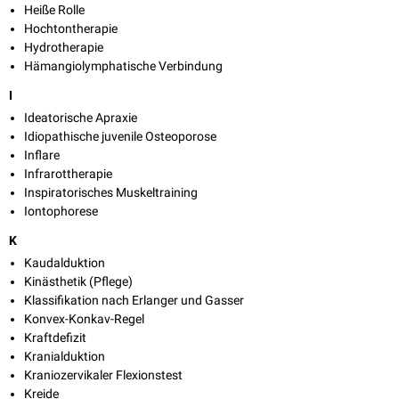
Heiße Rolle
Hochtontherapie
Hydrotherapie
Hämangiolymphatische Verbindung
I
Ideatorische Apraxie
Idiopathische juvenile Osteoporose
Inflare
Infrarottherapie
Inspiratorisches Muskeltraining
Iontophorese
K
Kaudalduktion
Kinästhetik (Pflege)
Klassifikation nach Erlanger und Gasser
Konvex-Konkav-Regel
Kraftdefizit
Kranialduktion
Kraniozervikaler Flexionstest
Kreide