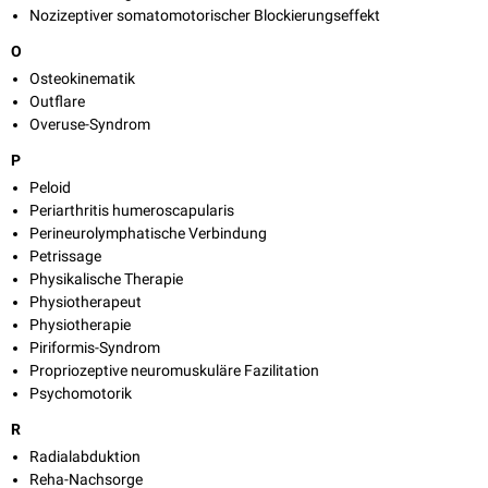
Nozizeptiver somatomotorischer Blockierungseffekt
O
Osteokinematik
Outflare
Overuse-Syndrom
P
Peloid
Periarthritis humeroscapularis
Perineurolymphatische Verbindung
Petrissage
Physikalische Therapie
Physiotherapeut
Physiotherapie
Piriformis-Syndrom
Propriozeptive neuromuskuläre Fazilitation
Psychomotorik
R
Radialabduktion
Reha-Nachsorge