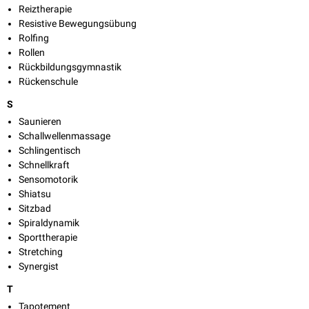
Reiztherapie
Resistive Bewegungsübung
Rolfing
Rollen
Rückbildungsgymnastik
Rückenschule
S
Saunieren
Schallwellenmassage
Schlingentisch
Schnellkraft
Sensomotorik
Shiatsu
Sitzbad
Spiraldynamik
Sporttherapie
Stretching
Synergist
T
Tapotement