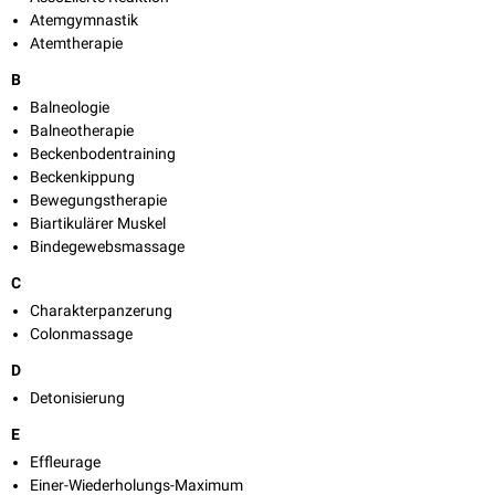
Atemgymnastik
Atemtherapie
B
Balneologie
Balneotherapie
Beckenbodentraining
Beckenkippung
Bewegungstherapie
Biartikulärer Muskel
Bindegewebsmassage
C
Charakterpanzerung
Colonmassage
D
Detonisierung
E
Effleurage
Einer-Wiederholungs-Maximum