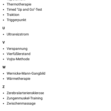
Thermotherapie
Timed "Up and Go"-Test
Traktion
Triggerpunkt
U
Ultrareizstrom
V
Verspannung
Vierfüßlerstand
Vojta-Methode
W
Wernicke-Mann-Gangbild
Wärmetherapie
Z
Zerebralarteriensklerose
Zungenmuskel-Training
Zwischenmassage