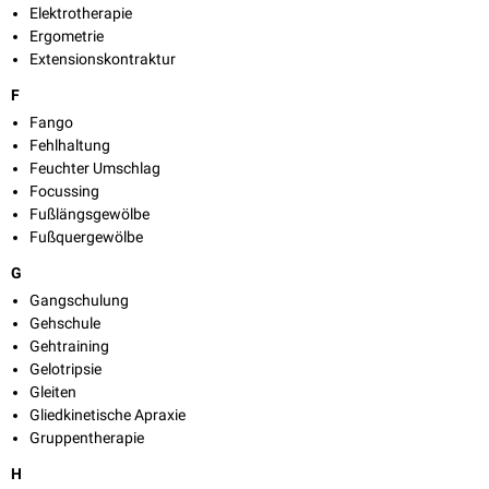
Elektrotherapie
Ergometrie
Extensionskontraktur
F
Fango
Fehlhaltung
Feuchter Umschlag
Focussing
Fußlängsgewölbe
Fußquergewölbe
G
Gangschulung
Gehschule
Gehtraining
Gelotripsie
Gleiten
Gliedkinetische Apraxie
Gruppentherapie
H