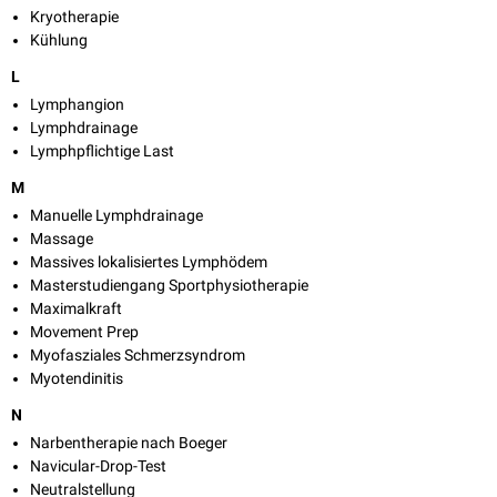
Kryotherapie
Kühlung
L
Lymphangion
Lymphdrainage
Lymphpflichtige Last
M
Manuelle Lymphdrainage
Massage
Massives lokalisiertes Lymphödem
Masterstudiengang Sportphysiotherapie
Maximalkraft
Movement Prep
Myofasziales Schmerzsyndrom
Myotendinitis
N
Narbentherapie nach Boeger
Navicular-Drop-Test
Neutralstellung