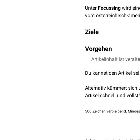
Unter
Focussing
wird ein
vom österreichisch-ame
Ziele
Unbewusste Aspekte eine
Vorgehen
kann auch zur Entschei
Focussing wird alleine, z
Artikelinhalt ist veralt
Themen in Worten, Bilder
Du kannst den Artikel se
innen gerichtete
Achtsam
Alternativ kümmert sich
Artikel schnell und vollst
500
Zeichen verbleibend. Mindes