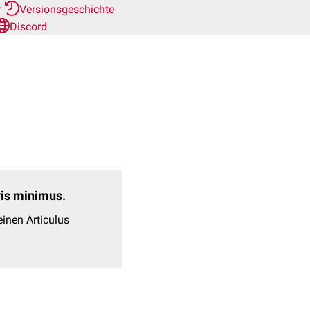
r
Versionsgeschichte
Discord
evis minimus.
inen Articulus