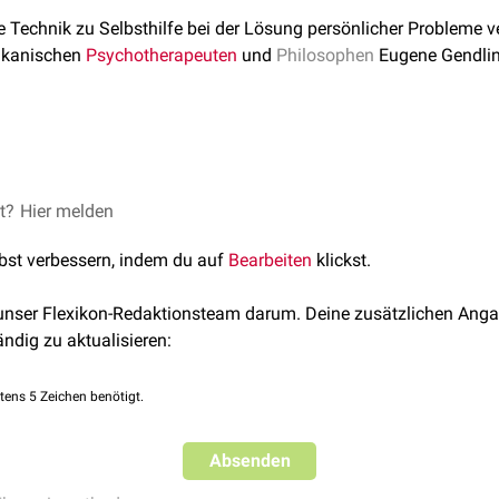
e Technik zu Selbsthilfe bei der Lösung persönlicher Probleme 
rikanischen
Psychotherapeuten
und
Philosophen
Eugene Gendlin 
s Problems sollen bewusst gemacht und so eine Lösung erarbe
dungsfindung angewendet werden.
u zweit oder in Gruppen erlernt und durchgeführt. Dabei werden 
et?
Hier melden
n oder Bewegungen ausgedrückt. Ein zentrales Element dieser M
lbst verbessern, indem du auf
Bearbeiten
klickst.
keit
.
 unser Flexikon-Redaktionsteam darum. Deine zusätzlichen Anga
ändig zu aktualisieren:
tens 5 Zeichen benötigt.
Absenden