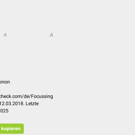
A
A
gnion
occheck.com/de/Focussing
12.03.2018. Letzte
2025
t kopieren