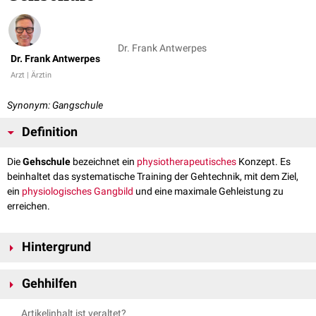
Dr. Frank Antwerpes
Dr. Frank Antwerpes
Arzt | Ärztin
Synonym: Gangschule
Definition
Die
Gehschule
bezeichnet ein
physiotherapeutisches
Konzept. Es
beinhaltet das systematische Training der Gehtechnik, mit dem Ziel,
ein
physiologisches
Gangbild
und eine maximale Gehleistung zu
erreichen.
Hintergrund
Die Gehschule kommt zum Einsatz, wenn das Gangbild durch
Gehhilfen
Erkrankungen
,
Verletzungen
oder
Operationen
gestört ist. Eine
Gehbehinderung
kann z.B. im Rahmen von
Paresen
oder nach
Unterarmstütze
Artikelinhalt ist veraltet?
Amputationen
bestehen.