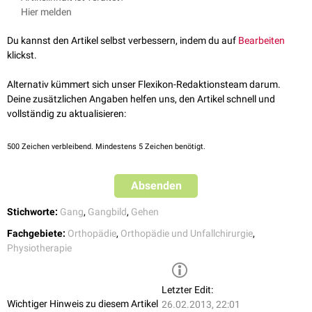
Gehbarren
Hier melden
Laufband
Gehbock
Du kannst den Artikel selbst verbessern, indem du auf
Bearbeiten
Gehwagen
klickst.
Achselstütze
Vierpunktgehhilfe
Alternativ kümmert sich unser Flexikon-Redaktionsteam darum.
Handstock
Deine zusätzlichen Angaben helfen uns, den Artikel schnell und
vollständig zu aktualisieren:
500
Zeichen verbleibend. Mindestens 5 Zeichen benötigt.
Absenden
Stichworte:
Gang
,
Gangbild
,
Gehen
Fachgebiete:
Orthopädie
,
Orthopädie und Unfallchirurgie
,
Physiotherapie
Letzter Edit:
Wichtiger Hinweis zu diesem Artikel
26.02.2013, 22:01