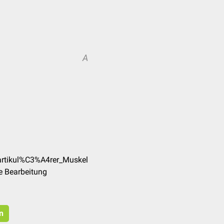
A
iartikul%C3%A4rer_Muskel
e Bearbeitung
n