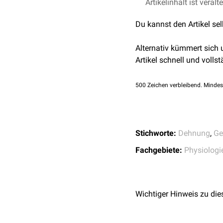
Die Dehnung eines biarti
Artikelinhalt ist veralt
Gelenke. Beispielsweise 
Du kannst den Artikel se
gestreckt ist und der
Arm
das eine Gelenk in die
en
Alternativ kümmert sich
bewegt.
Artikel schnell und vollst
Möglich ist, dass sich de
der - entsprechend der
Gl
500
Zeichen verbleibend. Mindes
daher
monoartikuläre
Sy
sodass der biartikuläre 
Ein physiologisches Merk
Stichworte:
Dehnung
,
Ge
Fachgebiete:
Physiologi
Wichtiger Hinweis zu die