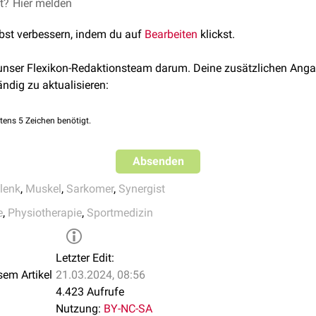
kulären Muskels erfordert eine bestimmte Winkelkonfiguration d
et?
Hier melden
wird der
Musculus biceps brachii
gedehnt, indem das
Ellenboge
lbst verbessern, indem du auf
Bearbeiten
klickst.
im
Glenohumeralgelenk
retrovertiert
wird. Der Einfachheit halber
dgradige
Position gebracht und im zweiten Gelenk in Richtung d
 unser Flexikon-Redaktionsteam darum. Deine zusätzlichen Anga
ändig zu aktualisieren:
r Muskel durch eine Winkelkonfiguration der beiden Gelenke in ein
eitfilamenttheorie
- das
Myosin
noch nicht in das
Aktin
eingreife
tens 5 Zeichen benötigt.
nergisten
, die jedes der beiden Gelenke in einen günstigeren Win
Muskel wieder arbeiten kann.
Absenden
mal von biartikulären Muskeln ist eine
aktive Insuffizienz
.
lenk
,
Muskel
,
Sarkomer
,
Synergist
e
,
Physiotherapie
,
Sportmedizin
Letzter Edit:
sem Artikel
21.03.2024, 08:56
4.423 Aufrufe
Nutzung:
BY-NC-SA