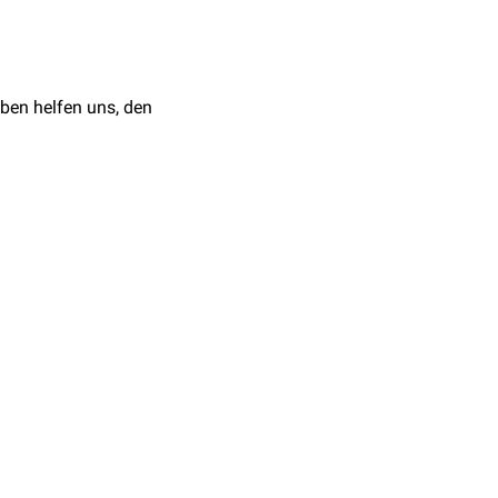
er beiden erfassten
ngelenk
hinreichend
 wird in der Praxis meist
er endgradigen Position
ben helfen uns, den
er Situation befindet, in
n kann. Oft existieren
kel bringen können,