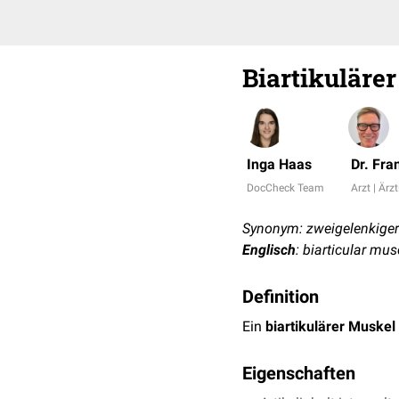
Biartikuläre
Inga Haas
Dr. Fr
DocCheck Team
Arzt | Ärzt
Synonym: zweigelenkige
Englisch
: biarticular mus
Definition
Ein
biartikulärer Muskel
Eigenschaften