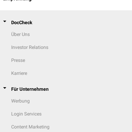
systematic review of the literature.
Clin J Pain. 2009;25(1):80–89.
doi:10.1097/AJP.0b013e31817e13b6
Shah JP, Thaker N, Heimur J, Aredo JV, Sikdar S, Gerber L.
Myofascial
Trigger Points Then and Now: A Historical and Scientific Perspective.
DocCheck
PM R. 2015;7(7):746–761. doi:10.1016/j.pmrj.2015.01.024
Über Uns
Investor Relations
Presse
Karriere
Für Unternehmen
Werbung
Login Services
Content Marketing