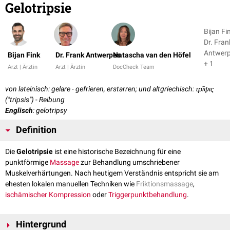
Gelotripsie
Bijan Fi
Dr. Fran
Antwer
Bijan Fink
Dr. Frank Antwerpes
Natascha van den Höfel
+ 1
Arzt | Ärztin
Arzt | Ärztin
DocCheck Team
von lateinisch: gelare - gefrieren, erstarren; und altgriechisch: τρῖψις
("tripsis") - Reibung
Englisch
: gelotripsy
Definition
Die
Gelotripsie
ist eine historische Bezeichnung für eine
punktförmige
Massage
zur Behandlung umschriebener
Muskelverhärtungen. Nach heutigem Verständnis entspricht sie am
ehesten lokalen manuellen Techniken wie
Friktionsmassage
,
ischämischer
Kompression
oder
Triggerpunktbehandlung
.
Hintergrund