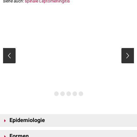
siehe auch
:
spinale Leptomeningitis
Epidemiologie
Die Meningitis betrifft vor allem Kinder und Jugendliche. Ca. 70 % der
Formen
Fälle treten bei Kindern unter 5 Jahren auf. Die
Inzidenz
ist in den ersten