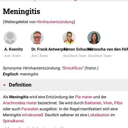
Meningitis
(Weitergeleitet von
Hirnhautentzündung
)
A. Koenitz
Dr. Frank Antwerpes
Simon Schuckel
Natascha van den Höf
Arzt | Ärztin
Arzt | Ärztin
DocCheck Team
DocCheck Team
Synonyme: Hirnhautentzündung, "
Streckfluss
" (histor.)
Englisch
: meningitis
Definition
Als
Meningitis
wird eine Entzündung der
Pia mater
und der
Arachnoidea mater
bezeichnet. Sie wird durch
Bakterien
,
Viren
,
Pilze
oder auch
Parasiten
ausgelöst. In der Regel manifestiert sich eine
Meningitis
intrakraniell
. Deutlich seltener ist eine
Lokalisation
im
Spinalkanal
.