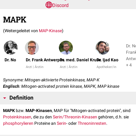
Discord
MAPK
(Weitergeleitet von
MAP-Kinase
)
Dr. N
Fran
Antw
Dr. No
Dr. Frank Antwerpes
Dr. med. Daniel Kruse
Dr. Ijad Kao
+ 4
Arzt | Ärztin
Arzt | Ärztin
Apotheker/in
Synonyme: Mitogen-aktivierte Proteinkinase, MAP-K
Englisch
: Mitogen-activated protein kinase, MAPK, MAP kinase
Definition
MAPK
bzw.
MAP-Kinasen
, MAP für "Mitogen-activated protein", sind
Proteinkinasen
, die zu den
Serin/Threonin-Kinasen
gehören, d.h. sie
phosphorylieren
Proteine an
Serin
- oder
Threoninresten
.