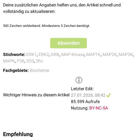
einigen
Zytokinen
beteiligt.
Deine zusätzlichen Angaben helfen uns, den Artikel schnell und
JNK-Familie
: Bisher nicht genau geklärt ist die Aktivierung der C-Jun-
vollständig zu aktualisieren:
N-terminale Kinasen (JNK). Gefunden wird sie allerdings ähnlich wie
die p38-Kinasen bei
Entzündungsvorgängen
und zellulärem
Stress
500
Zeichen verbleibend. Mindestens 5 Zeichen benötigt.
(Hungersignale, osmotischer Stress, etc.).
Absenden
Stichworte:
ERK1
,
ERK2
,
GRB
,
MAP-Kinase
,
MAP1K
,
MAP2K
,
MAP3K
,
MAPK
,
P38
,
SOS
,
Shc
Fachgebiete:
Biochemie
Letzter Edit:
Wichtiger Hinweis zu diesem Artikel
27.01.2026, 08:42
85.599 Aufrufe
Nutzung:
BY-NC-SA
Empfehlung