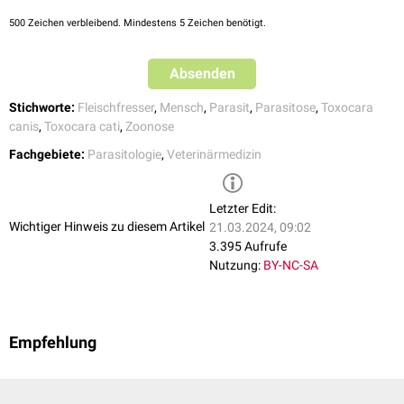
500
Zeichen verbleibend. Mindestens 5 Zeichen benötigt.
Absenden
Stichworte:
Fleischfresser
,
Mensch
,
Parasit
,
Parasitose
,
Toxocara
canis
,
Toxocara cati
,
Zoonose
Fachgebiete:
Parasitologie
,
Veterinärmedizin
Letzter Edit:
Wichtiger Hinweis zu diesem Artikel
21.03.2024, 09:02
3.395 Aufrufe
Nutzung:
BY-NC-SA
Empfehlung