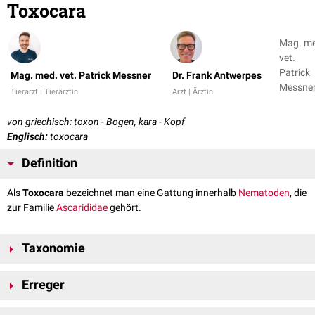
Toxocara
Mag. m
vet.
Patrick
Mag. med. vet. Patrick Messner
Dr. Frank Antwerpes
Messner
Tierarzt | Tierärztin
Arzt | Ärztin
Dr. Fran
Antwer
von griechisch: toxon - Bogen, kara - Kopf
Englisch:
toxocara
Definition
Als
Toxocara
bezeichnet man eine Gattung innerhalb
Nematoden
, die
zur Familie
Ascarididae
gehört.
Taxonomie
Domäne:
Eukaryota
Erreger
Stamm: Nematoda
Klasse:
Secernentea
Toxocara-Arten sind bis zu 19
cm
lange Nematoden, die weltweit