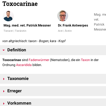
Toxocarinae
Mag. m
vet.
Patrick
Mag. med. vet. Patrick Messner
Dr. Frank Antwerpes
Messner
Tierarzt | Tierärztin
Arzt | Ärztin
Dr. Fran
Antwer
von altgriechisch: taxon - Bogen; kara - Kopf
Definition
Toxocarinae
sind
Fadenwürmer
(Nematoden), die ein
Taxon
in der
Ordnung
Ascaridida
bilden.
Taxonomie
Domäne:
Eukaryota
Erreger
Stamm:
Nematoda
Klasse:
Secernentea
Die Unterfamilie Toxocarinae enthält mehrere
Toxocara
-Arten, die als
Ordnung: Ascaridida
Vorkommen
Dünndarmparasiten
von
Haustieren
und als
Erreger
von
Zoonosen
von