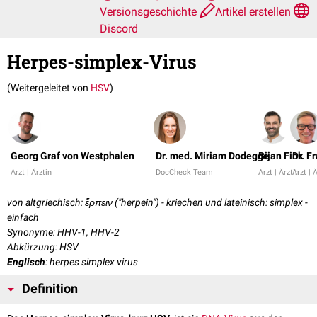
Versionsgeschichte
Artikel erstellen
Discord
Herpes-simplex-Virus
(Weitergeleitet von
HSV
)
Georg Graf von Westphalen
Dr. med. Miriam Dodegge
Bijan Fink
Dr. F
Arzt | Ärztin
DocCheck Team
Arzt | Ärztin
Arzt | 
von altgriechisch: ἕρπειν ("herpein") - kriechen und lateinisch: simplex -
einfach
Synonyme: HHV-1, HHV-2
Abkürzung: HSV
Englisch
: herpes simplex virus
Definition