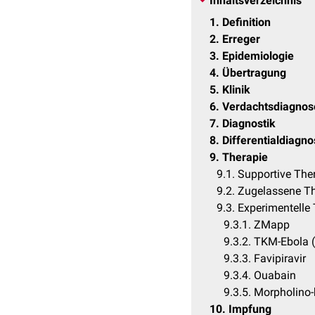
Inhaltsverzeichnis
1
Definition
2
Erreger
3
Epidemiologie
4
Übertragung
5
Klinik
6
Verdachtsdiagnos
7
Diagnostik
8
Differentialdiagn
9
Therapie
9.1
Supportive The
9.2
Zugelassene Th
9.3
Experimentelle
9.3.1
ZMapp
9.3.2
TKM-Ebola 
9.3.3
Favipiravir
9.3.4
Ouabain
9.3.5
Morpholino-
10
Impfung