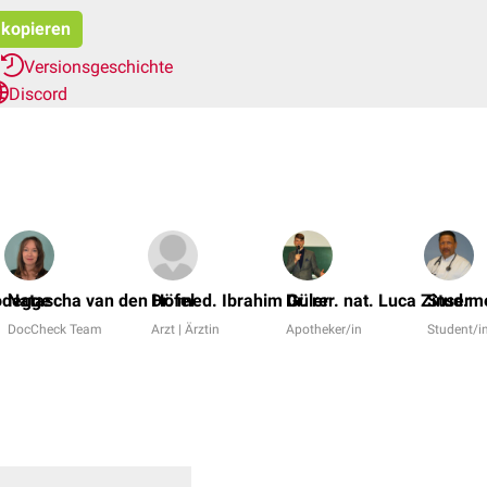
t kopieren
Versionsgeschichte
Discord
odegge
Natascha van den Höfel
Dr. med. Ibrahim Güler
Dr. rer. nat. Luca Zinser
Stud.m
DocCheck Team
Arzt | Ärztin
Apotheker/in
Student/i