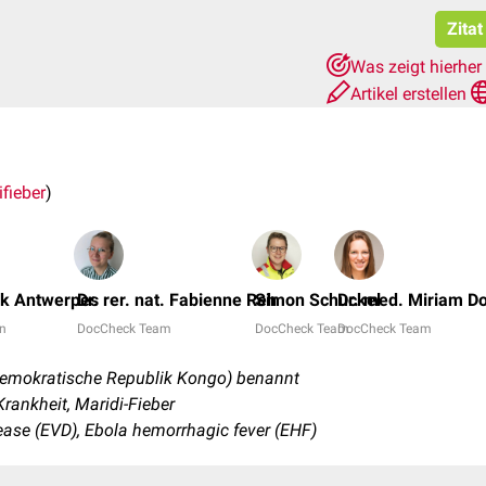
Zita
Was zeigt hierher
Artikel erstellen
fieber
)
nk Antwerpes
Dr. rer. nat. Fabienne Reh
Simon Schuckel
Dr. med. Miriam D
in
DocCheck Team
DocCheck Team
DocCheck Team
Demokratische Republik Kongo) benannt
rankheit, Maridi-Fieber
sease (EVD), Ebola hemorrhagic fever (EHF)