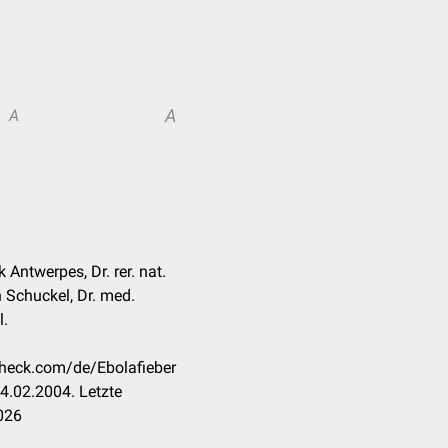
A
A
k Antwerpes, Dr. rer. nat.
 Schuckel, Dr. med.
l.
check.com/de/Ebolafieber
4.02.2004. Letzte
026