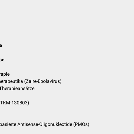
e
ose
rapie
erapeutika (Zaire-Ebolavirus)
 Therapieansätze
(TKM-130803)
basierte Antisense-Oligonukleotide (PMOs)