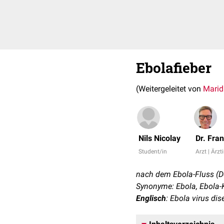
Ebolafieber
(Weitergeleitet von
Maridi
Nils Nicolay
Dr. Fra
Student/in
Arzt | Ärzt
nach dem Ebola-Fluss (
Synonyme: Ebola, Ebola-K
Englisch
: Ebola virus di