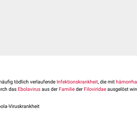
 häufig tödlich verlaufende
Infektionskrankheit
, die mit
hämorrha
urch das
Ebolavirus
aus der
Familie
der
Filoviridae
ausgelöst wir
ola-Viruskrankheit