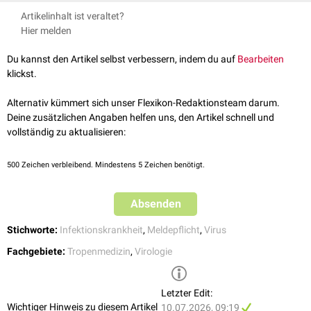
Marburg-Virus
Artikelinhalt ist veraltet?
Bezeichnung
Gelbfieber-Virus
ICD10-Code
Hier melden
Dengue-Viren
A96.-
Bunya-Viren
(
Krim-Kongo-Fieber
Hämorrhagisches Fieber durch Arenaviren
)
Du kannst den Artikel selbst verbessern, indem du auf
Bearbeiten
Lassa-Virus
klickst.
A98.0
Lujo-Viren
Hämorrhagisches Krim-Kongo-Fieber
Nachweise dieser Krankheitserreger sind nach §7
Alternativ kümmert sich unser Flexikon-Redaktionsteam darum.
A98.1
Hämorrhagisches Omsk-Fieber
Infektionsschutzgesetz
für Labore
meldepflichtig
.
Deine zusätzlichen Angaben helfen uns, den Artikel schnell und
vollständig zu aktualisieren:
A98.5
Hämorrhagisches Fieber mit renalem Syndrom
500
Zeichen verbleibend. Mindestens 5 Zeichen benötigt.
Absenden
Stichworte:
Infektionskrankheit
,
Meldepflicht
,
Virus
Fachgebiete:
Tropenmedizin
,
Virologie
Letzter Edit:
Wichtiger Hinweis zu diesem Artikel
10.07.2026, 09:19