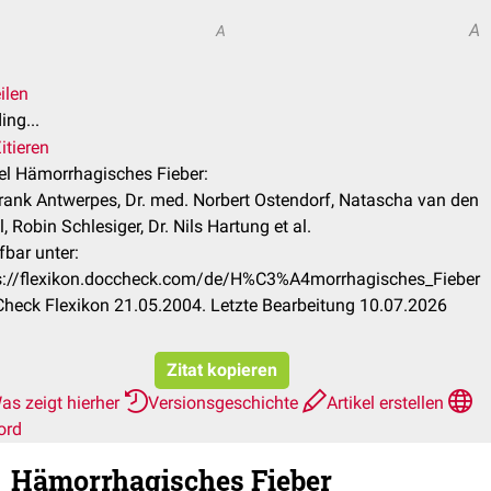
A
A
ilen
ing...
itieren
kel Hämorrhagisches Fieber:
Frank Antwerpes, Dr. med. Norbert Ostendorf, Natascha van den
, Robin Schlesiger, Dr. Nils Hartung et al.
fbar unter:
s://flexikon.doccheck.com/de/H%C3%A4morrhagisches_Fieber
heck Flexikon 21.05.2004. Letzte Bearbeitung 10.07.2026
Zitat kopieren
as zeigt hierher
Versionsgeschichte
Artikel erstellen
ord
Hämorrhagisches Fieber