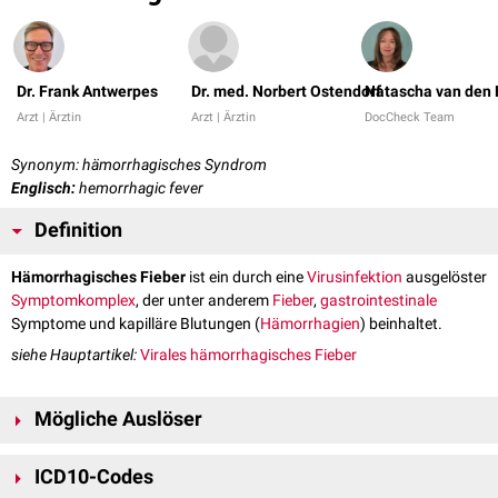
Dr. Frank Antwerpes
Dr. med. Norbert Ostendorf
Natascha van den 
Arzt | Ärztin
Arzt | Ärztin
DocCheck Team
Synonym: hämorrhagisches Syndrom
Englisch:
hemorrhagic fever
Definition
Hämorrhagisches Fieber
ist ein durch eine
Virusinfektion
ausgelöster
Symptomkomplex
, der unter anderem
Fieber
,
gastrointestinale
Symptome und kapilläre Blutungen (
Hämorrhagien
) beinhaltet.
siehe Hauptartikel:
Virales hämorrhagisches Fieber
Mögliche Auslöser
Ebola-Viren
ICD10-Codes
Hanta-Virus