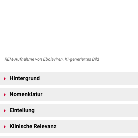
REM-Aufnahme von Ebolaviren, KI-generiertes Bild
Hintergrund
Mehrere Spezies dieser Gattung verursachen beim Menschen schwere
Nomenklatur
hämorrhagische Fiebererkrankungen
, die unter dem Oberbegriff
Ebolafieber
zusammengefasst werden. Als natürliche
Reservoirwirte
Die Gattung wurde im April 2023 durch die
International Committee on
gelten Fledertiere (Chiroptera), ohne dass diese selbst erkranken.
Einteilung
Taxonomy of Viruses
(ICTV) von Ebolavirus in Orthoebolavirus
umbenannt, um Verwechslungen mit dem gleichnamigen Virus
Derzeit (2026) sind sechs Spezies innerhalb der Gattung Orthoebolavirus
[
1
]
Ebolavirus
(EBOV) zu vermeiden.
Klinische Relevanz
anerkannt:
Die durch Orthoebolaviren verursachten Erkrankungen unterscheiden