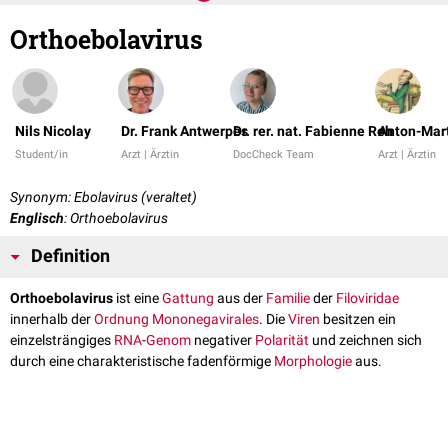
Orthoebolavirus
Nils Nicolay
Dr. Frank Antwerpes
Dr. rer. nat. Fabienne Reh
Anton-Mart
Student/in
Arzt | Ärztin
DocCheck Team
Arzt | Ärztin
Synonym: Ebolavirus (veraltet)
Englisch
: Orthoebolavirus
Definition
Orthoebolavirus
ist eine
Gattung
aus der
Familie
der
Filoviridae
innerhalb der
Ordnung
Mononegavirales
. Die
Viren
besitzen ein
einzelsträngiges
RNA
-
Genom
negativer
Polarität
und zeichnen sich
durch eine charakteristische fadenförmige
Morphologie
aus.