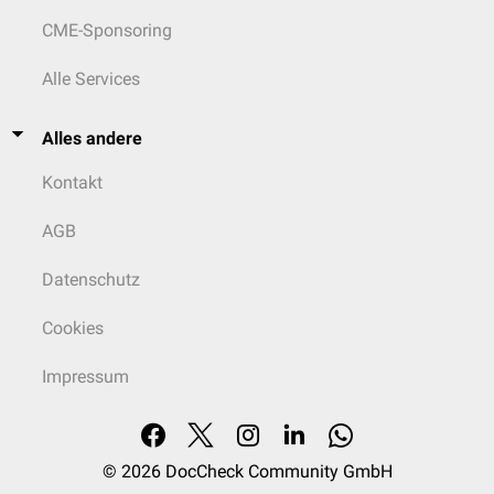
Everolimus
bei der
tuberösen Sklerose
CME-Sponsoring
Rufinamid beim
Lennox-Gastaut-Syndrom
Cannabidiol
beim
Dravet
- oder Lennox-Gastaut-Syndrom
Alle Services
Akuttherapie
Beim Status epilepticus ist es lebenswichtig, diesen so schnell wie
Alles andere
möglich zu durchbrechen, da es sonst zu bleibenden neuronalen
Schädigungen kommen kann. Als Status epilepticus wird ein Anfall
Kontakt
bezeichnet, der länger als 5 Minuten anhält, bzw. eine Anfallsserie, ohne
zwischenzeitliches vollständiges Wiedererlangen des Bewusstseins. Das
AGB
Vorgehen bei einem Status epilepticus ist durch ein
Stufenschema
standardisiert.
Datenschutz
Stufe 1: Benzodiazepine (z.B. Lorazepam oder
Midazolam
)
Stufe 2: Bei Unwirksamkeit von Benzodiazepinen kommen
Cookies
Antikonvulsiva wie Levetiracetam oder Valproat zum Einsatz
Stufe 3: Bei therapierefraktärem Status epilepticus erfolgt die
Impressum
Behandlung mit
Anästhetika
(z.B.
Propofol
oder Midazolam) unter
Intubation
.
Stufe 4: Die Stufe 4 kommt beim superrefraktären Status epilepticus
zum Einsatz. Aktuell (2023) gibt es zu dieser Stufe wenig Evidenz. Es
© 2026
DocCheck Community GmbH
kann beispielsweise der Einsatz von hochdosierten
Barbituraten
(z.B.