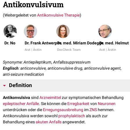
Antikonvulsivum
(Weitergeleitet von
Antikonvulsive Therapie
)
Dr. No
Dr. Frank Antwerpes
Dr. med. Miriam Dodegge
Dr. med. Helmut
Arzt | Ärztin
DocCheck Team
Arzt | Ärztin
Synonyme: Antiepileptikum, Anfallssuppressivum
Englisch
: anticonvulsive, anticonvulsive drug, anticonvulsive agent,
anti-seizure medication
Definition
Antikonvulsiva
sind
Arzneimittel
zur symptomatischen Behandlung
epileptischer Anfälle
. Sie können die
Erregbarkeit
von
Neuronen
unterdrücken oder die
Erregungsausbreitung
im
ZNS
hemmen.
Antikonvulsiva werden sowohl
prophylaktisch
als auch zur
Behandlung eines
akuten
Anfalls
angewendet.