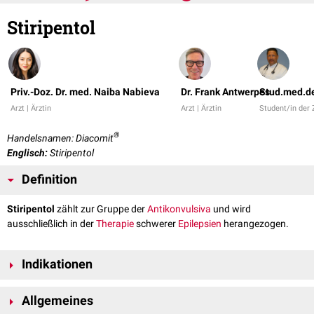
Stiripentol
Priv.-Doz. Dr. med. Naiba Nabieva
Dr. Frank Antwerpes
Stud.med.de
Arzt | Ärztin
Arzt | Ärztin
Student/in der
®
Handelsnamen: Diacomit
Englisch:
Stiripentol
Definition
Stiripentol
zählt zur Gruppe der
Antikonvulsiva
und wird
ausschließlich in der
Therapie
schwerer
Epilepsien
herangezogen.
Indikationen
Stiripentol ist nur eingeschränkt zugelassen. Die Haupt
indikation
für eine
Allgemeines
Verschreibung von Stiripentol stellt das
Dravet-Syndrom
dar, eine