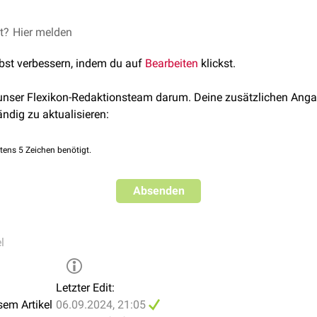
z
,
Kopfschmerzen
ichtsstörungen
,
Konzentrationsstörungen
et?
egenüber dem Wirkstoff
Hier melden
nnahme von Arzneistoffen, die mit dem Cytochrom P450-System in
lbst verbessern, indem du auf
Bearbeiten
klickst.
adurch die Wirkung sowie
Nebenwirkungen
von Tiagabin beeinflu
 unser Flexikon-Redaktionsteam darum. Deine zusätzlichen Anga
ändig zu aktualisieren:
tens 5 Zeichen benötigt.
Absenden
l
Letzter Edit:
sem Artikel
06.09.2024, 21:05