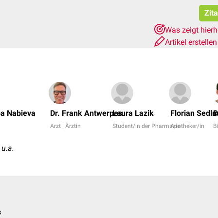
Zit
Was zeigt hier
Artikel erstelle
ba Nabieva
Dr. Frank Antwerpes
Laura Lazik
Florian Sedlm
D
Arzt | Ärztin
Student/in der Pharmazie
Apotheker/in
B
u.a.
s