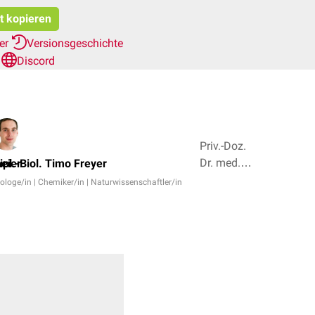
at kopieren
her
Versionsgeschichte
n
Discord
Priv.-Doz.
Dr. med.
eier
ipl.-Biol. Timo Freyer
Naiba
iologe/in | Chemiker/in | Naturwissenschaftler/in
Nabieva,
Dr. Frank
Antwerpes
+ 3