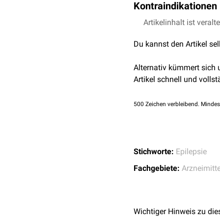
Kontraindikationen
Müdigkeit
,
Somnolen
Schwindel
,
Gleichgew
Artikelinhalt ist veralt
Überempfindlichkeit
g
Die gleichzeitige Ei
Du kannst den Artikel se
kontraindiziert, da d
Alternativ kümmert sich
Artikel schnell und vollst
500
Zeichen verbleibend. Mindes
Stichworte:
Epilepsie
Fachgebiete:
Arzneimitte
Wichtiger Hinweis zu die