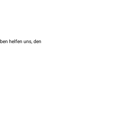
teragieren ist
sst werden.
ben helfen uns, den