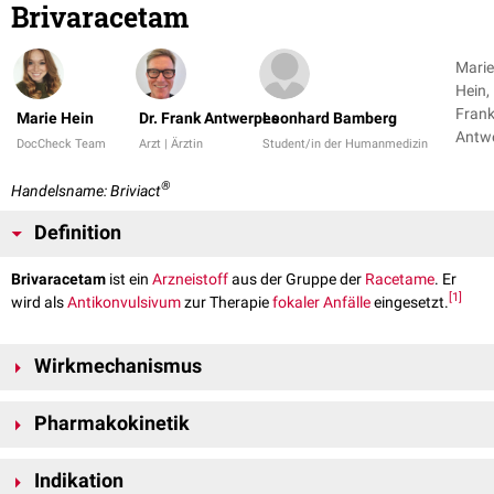
Brivaracetam
Marie
Hein, 
Fran
Marie Hein
Dr. Frank Antwerpes
Leonhard Bamberg
Antw
DocCheck Team
Arzt | Ärztin
Student/in der Humanmedizin
+ 1
®
Handelsname: Briviact
Definition
Brivaracetam
ist ein
Arzneistoff
aus der Gruppe der
Racetame
. Er
[
1
]
wird als
Antikonvulsivum
zur Therapie
fokaler Anfälle
eingesetzt.
Wirkmechanismus
Brivaracetam bindet wie
Levetiracetam
spezifisch an das
synaptische
Pharmakokinetik
Vesikelprotein
2A (
SV2A
). Dabei handelt es sich um ein
Transmembranprotein
, das nachweislich die
Exozytose
von
Die
Pharmakokinetik
von Brivaracetam ist linear und zeitunabhängig. Die
Neurotransmittern
moduliert. Diese Bindung wird für die
antikonvulsive
Indikation
absolute
Bioverfügbarkeit
nach
oraler
Anwendung beträgt etwa 100%.