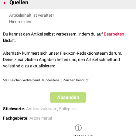
nicht belegter Zusatznutzen gegenüber einer zweckmäßigen
Quellen
Vergleichstherapie
↑
Pharmazeutische Zeitung Online
Brivaracetam
abgerufen am
Artikelinhalt ist veraltet?
18.09.2018
Hier melden
2,0
2,1
2,2
2,3
2,4
2,5
2,6
2,7
2,8
↑
Fachinfo Briviact
abgerufen am
18.09.2018
Du kannst den Artikel selbst verbessern, indem du auf
Bearbeiten
↑
https://drug-interactions.medicine.iu.edu/main-table
klickst.
↑
IQWIG Kurzfassung der Nutzenbewertung
Zusatznutzen
Brivaracetam
abgerufen am 18.09.2018
Alternativ kümmert sich unser Flexikon-Redaktionsteam darum.
↑
IQWiG-Berichte – Nr. 391
Brivaracetam – Nutzenbewertung gemäß
Deine zusätzlichen Angaben helfen uns, den Artikel schnell und
§ 35a SGB V
abgerufen am 18.09.2018
vollständig zu aktualisieren:
500
Zeichen verbleibend. Mindestens 5 Zeichen benötigt.
Absenden
Stichworte:
Antikonvulsivum
,
Epilepsie
Fachgebiete:
Arzneimittel