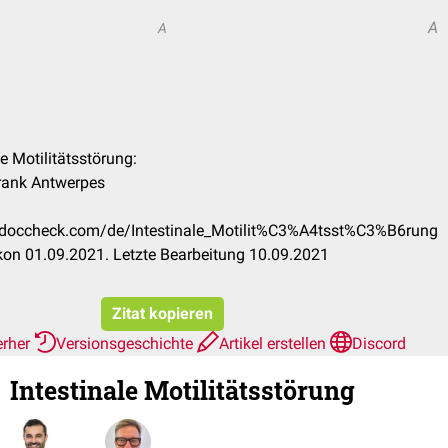
A
A
le Motilitätsstörung:
Frank Antwerpes
on.doccheck.com/de/Intestinale_Motilit%C3%A4tsst%C3%B6rung
on 01.09.2021. Letzte Bearbeitung 10.09.2021
Zitat kopieren
erher
Versionsgeschichte
Artikel erstellen
Discord
Intestinale Motilitätsstörung