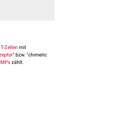
n
T-Zellen
mit
zeptor
" bzw. "chimeric
TMPs
zählt.