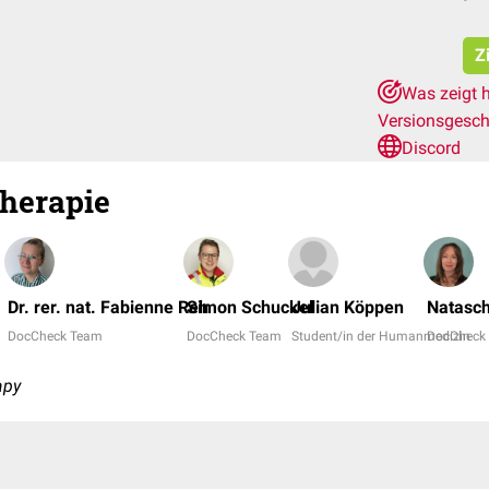
Z
Was zeigt 
Versionsgesch
Discord
herapie
Dr. rer. nat. Fabienne Reh
Simon Schuckel
Julian Köppen
Natasch
DocCheck Team
DocCheck Team
Student/in der Humanmedizin
DocCheck
apy