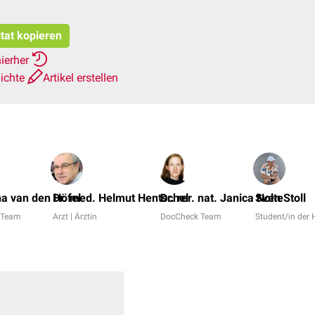
itat kopieren
hierher
ichte
Artikel erstellen
a van den Höfel
Dr. med. Helmut Hentschel
Dr. rer. nat. Janica Nolte
Sven Stoll
 Team
Arzt | Ärztin
DocCheck Team
Student/in de