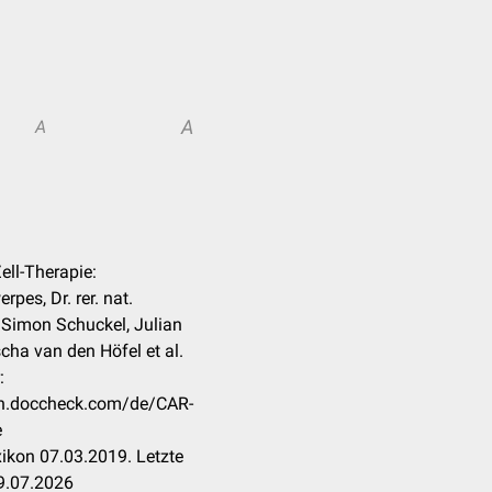
A
A
ell-Therapie:
rpes, Dr. rer. nat.
 Simon Schuckel, Julian
ha van den Höfel et al.
:
kon.doccheck.com/de/CAR-
e
ikon 07.03.2019. Letzte
9.07.2026