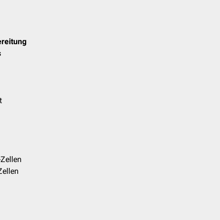
reitung
s
t
Zellen
Zellen