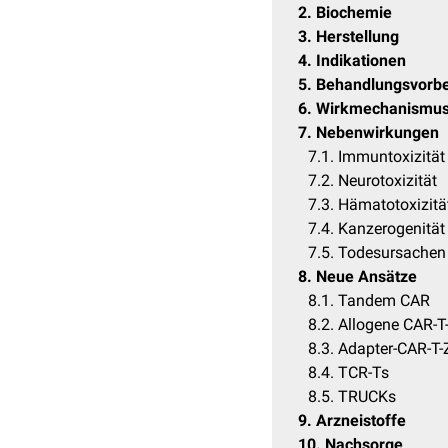
2
Biochemie
3
Herstellung
4
Indikationen
5
Behandlungsvorbe
6
Wirkmechanismu
7
Nebenwirkungen
7.1
Immuntoxizität
7.2
Neurotoxizität
7.3
Hämatotoxizitä
7.4
Kanzerogenität
7.5
Todesursachen
8
Neue Ansätze
8.1
Tandem CAR
8.2
Allogene CAR-T-
8.3
Adapter-CAR-T-
8.4
TCR-Ts
8.5
TRUCKs
9
Arzneistoffe
10
Nachsorge