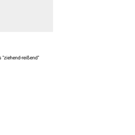
s "ziehend-reißend"
troffenen Nerven,
ferenzierung
).