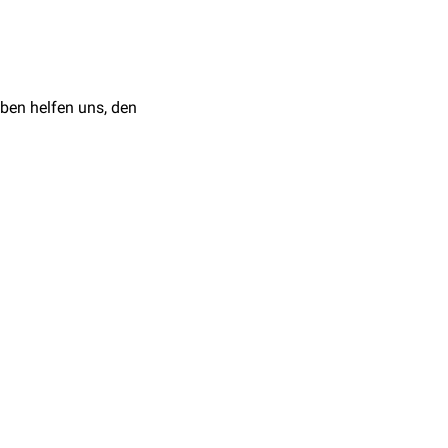
ut auf typische
ntiepileptika
(z.B.
)chirurgische Therapie
ben helfen uns, den
die auslösenden
krovaskuläre