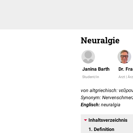
Neuralgie
Janina Barth
Dr. Fr
Student/in
Arzt | Ärz
von altgriechisch: νεῦρον
Synonym: Nervenschmer
Englisch:
neuralgia
Inhaltsverzeichnis
1
Definition