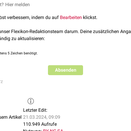
tisch anspruchsvoller als andere Schmerzformen, da sie nicht g
et?
Hier melden
ralgie
(Collet-Sicard-Syndrom)
Medikamentös werden deshalb häufig membranstabilsierende
A
(Hunt-Neuralgie)
lbst verbessern, indem du auf
Bearbeiten
klickst.
ressiva
eingesetzt.
euralgie
kation die Schmerzen nicht kontrollieren lassen, ist eine (neuro
 unser Flexikon-Redaktionsteam darum. Deine zusätzlichen Anga
 Verfahren ist die
periphere Nervenstimulation
(SPNS), mit der 
ändig zu aktualisieren:
(Charlin-Syndrom)
rische Impulse kontrolliert werden. Weitere Verfahren sind die
mi
selektive dorsale Rhizotomie
(SDR).
tens 5 Zeichen benötigt.
ie
Absenden
algie
("Spermatikus-Neuralgie")
rz
Letzter Edit:
sem Artikel
21.03.2024, 09:09
110.949 Aufrufe