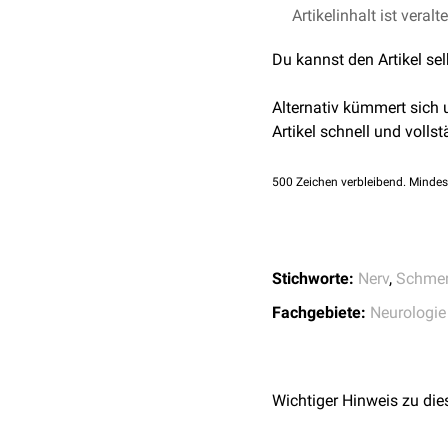
Neuralgien sind therapeu
Artikelinhalt ist veralt
Glossopharyngeusneu
Analgetika
ansprechen. 
Intermediusneuralgie
Du kannst den Artikel se
Pregabalin
) und
Antidep
Ischialgie
Laryngeus-superior-N
Falls sich durch die Medi
Alternativ kümmert sich
Morton-Neuralgie
notwendig. Ein mögliches
Artikel schnell und vollst
Nasoziliarisneuralgie
Nervenfasern durch elekt
Okzipitalneuralgie
Dekompression
und die
500
Zeichen verbleibend. Mindes
Post-Zoster-Neuralgie
Ramsay-Hunt-Neuralg
Sluder-Neuralgie
Genitofemoralis-Neur
Stichworte:
Nerv
,
Schme
Trigeminusneuralgie
Fachgebiete:
Neurologie
Wichtiger Hinweis zu die