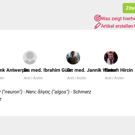
Zita
Was zeigt hierh
Artikel erstellen
ank Antwerpes
Dr. med. Ibrahim Güler
Dr. med. Jannik Winter
Emrah Hircin
tin
Arzt | Ärztin
Arzt | Ärztin
Arzt | Ärztin
 ("neuron") - Nerv; ἄλγος ("algos") - Schmerz
z