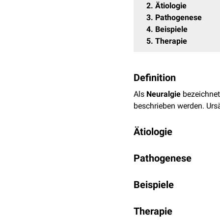
2
Ätiologie
3
Pathogenese
4
Beispiele
5
Therapie
Definition
Als
Neuralgie
bezeichne
beschrieben werden. Urs
Ätiologie
Trauma
(
Druck
,
Schni
Pathogenese
Stoffwechselstörung
Entzündung
(
Neuritis
Wichtige Entstehungsme
Beispiele
energiereiche
Strahlu
Schäden der
Markscheid
Neuralgien werden meist
Therapie
Aurikulotemporalisne