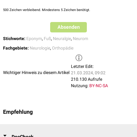
erreicht werden.
500
Zeichen verbleibend. Mindestens 5 Zeichen benötigt.
Bildgebung
Auf konventionellen Röntgenbildern sind keine Veränderungen
erkennbar. In der
Sonographie
oder besser noch in der
Absenden
Kernspintomographie
sind
Bindegewebsproliferationen
in den
Intermetatarsalräumen nachweisbar.
Stichworte:
Eponym
,
Fuß
,
Neuralgie
,
Neurom
In den
T1-gewichteten
Sequenzen zeigen sich die Proliferationen
Fachgebiete:
Neurologie
,
Orthopädie
weichteilintens, in der
T2-Wichtung
(auf Grund der Fibrose) i.d.R.
signalarm. Unter
Kontrastmittelgabe
tritt ein schwaches bis inhomogen
stärker abgrenzbares
Enhancement
auf.
Letzter Edit:
Wichtiger Hinweis zu diesem Artikel
21.03.2024, 09:02
210.130 Aufrufe
Nutzung:
BY-NC-SA
Empfehlung
DocCheck