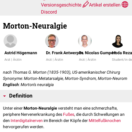
Versionsgeschichte
Artikel erstellen
Discord
Morton-Neuralgie
Astrid Högemann
Dr. Frank Antwerpes
Dr. Nicolas Gumpert
Hoda Reza
Arzt | Ärztin
Arzt | Ärztin
Arzt | Ärztin
Student/in d
nach Thomas G. Morton (1835-1903), US-amerikanischer Chirurg
Synonyme: Morton-Metatarsalgie, Morton-Syndrom, Morton-Neurom
Englisch
: Morton's neuralgia
Definition
Unter einer
Morton-Neuralgie
versteht man eine schmerzhafte,
periphere Nervenerkrankung des
Fußes
, die durch Schwellungen an
den
Interdigitalnerven
im Bereich der Köpfe der
Mittelfußknochen
hervorgerufen werden.