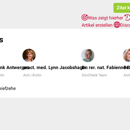
Zitat 
Was zeigt hierher
Artikel erstellen
Disc
s
ank Antwerpes
pract. med. Lynn Jacobshagen
Dr. rer. nat. Fabienne 
Dr
ztin
Arzt | Ärztin
DocCheck Team
Arzt
hiefzehe