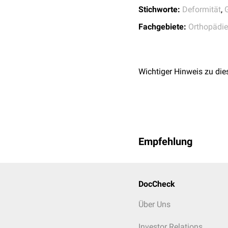
Stichworte:
Deformität
,
Operation nach Bran
Fachgebiete:
Orthopädie
Operation nach Austi
Operation nach McBr
Operation nach Kelle
Scarf-Osteotomie
Wichtiger Hinweis zu die
Akin-Osteotomie
operative Versteifung
Großzehengrundgele
Empfehlung
DocCheck
Über Uns
Investor Relations