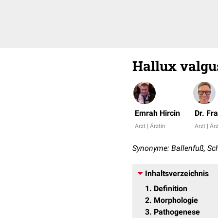
Hallux valgu
Emrah Hircin
Dr. Fr
Arzt | Ärztin
Arzt | Är
Synonyme: Ballenfuß, Sc
Inhaltsverzeichnis
1
Definition
2
Morphologie
3
Pathogenese