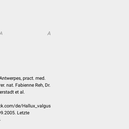
A
A
 Antwerpes, pract. med.
er. nat. Fabienne Reh, Dr.
rstadt et al.
eck.com/de/Hallux_valgus
9.2005. Letzte
4