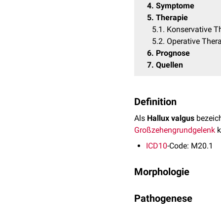
4
Symptome
5
Therapie
5.1
Konservative T
5.2
Operative Ther
6
Prognose
7
Quellen
Definition
Als
Hallux valgus
bezeic
Großzehengrundgelenk
k
ICD10
-Code: M20.1
Morphologie
Die Großzehe ist im Gru
Pathogenese
nach lateral. Mit der Ab
verbunden (
Metatarsus p
Beim Hallux valgus wird