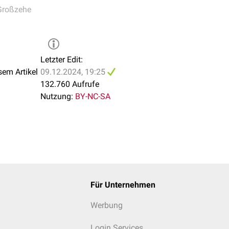
Großzehe
des
n
ide
r-Brandes
Letzter Edit:
sem Artikel
09.12.2024, 19:25
132.760 Aufrufe
 (Anlage einer
Arthrodese
)
Nutzung:
BY-NC-SA
nksprothese
Für Unternehmen
Werbung
Login Services