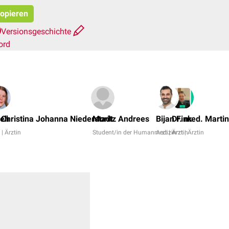
kopieren
Versionsgeschichte
ord
Reh
. Christina Johanna Niederstadt
Moritz Andrees
Bijan Fink
Dr. med. Martin
 | Ärztin
Student/in der Humanmedizin
Arzt | Ärztin
Arzt | Ärztin