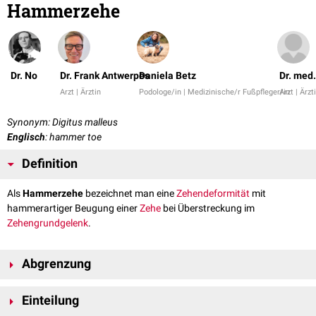
Hammerzehe
Dr. No
Dr. Frank Antwerpes
Daniela Betz
Dr. med.
Arzt | Ärztin
Podologe/in | Medizinische/r Fußpfleger/in
Arzt | Ärzt
Synonym: Digitus malleus
Englisch
: hammer toe
Definition
Als
Hammerzehe
bezeichnet man eine
Zehendeformität
mit
hammerartiger Beugung einer
Zehe
bei Überstreckung im
Zehengrundgelenk
.
Abgrenzung
Mallet-
Einteilung
Hammerzehe
Krallenzehe
Zeh