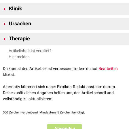
Man unterscheidet flexible und fixierte Hammerzehen. Die fixierte Form
Klinik
kann nicht in die physiologische Haltung zurückgeführt werden, bei der
Zehengrundgelenk
normal/
überstreckt
normal
flexiblen Form ist eine passive
Reponierung
möglich.
(MTP)
überstreckt
Das Zehengrundgelenk ist überstreckt, das Zehenmittelgelenk befindet
Ursachen
sich in
Plantarflexion
. Das Endglied steht in leichter
Dorsalflexion
oder in
Zehenmittelgelenk
Mittelstellung. Die Zehenkuppe steht in Kontakt mit dem Boden.
gebeugt
gebeugt
normal
Bei Hammerzehen besteht ein Ungleichgewicht der intrinsischen und
(PIP)
Therapie
extrinsischen
Fußmuskulatur
. Man findet sie häufig zusammen mit
anderen Fußveränderungen (z.B.
Hallux valgus
oder
Spreizfuß
).
Zehenendgelenk
normal/
Eine Basismaßnahme ist das Tragen bequemer Schuhe, die ausreichend
gebeugt
gebeugt
Artikelinhalt ist veraltet?
Meistens sind sie auf ungeeignete, zu enge Schuhe zurückzuführen,
(DIP)
überstreckt
Platz für die Zehen lassen. Weitere Behandlungsoptionen sind
Hier melden
welche die Zehenspitzen zurückdrängen (z.B. High Heels). Weitere
Physiotherapie
und
Fußgymnastik
. Als Hilfsmittel kommen passive oder
Ursachen sind
neurologische
Erkrankungen und
Erkrankungen des
aktive
Einlagen
,
Zehenstrecker
,
Zehenrollen
und maßgefertigte
Orthosen
Du kannst den Artikel selbst verbessern, indem du auf
Bearbeiten
rheumatischen Formenkreises
.
zum Einsatz.
klickst.
In ausgeprägten Fällen kann eine chirurgische Korrektur erfolgen.
Alternativ kümmert sich unser Flexikon-Redaktionsteam darum.
Deine zusätzlichen Angaben helfen uns, den Artikel schnell und
vollständig zu aktualisieren:
500
Zeichen verbleibend. Mindestens 5 Zeichen benötigt.
Absenden