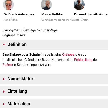
Dr. Frank Antwerpes
Marco Vathke
Dr. med. Jannik Winte
Arzt | Ärztin
Sonstiger medizinischer Beruf
Arzt | Ärztin
Synonyme: Fußeinlage, Schuheinlage
Englisch
: insert
Definition
Eine
Einlage
oder
Schuheinlage
ist eine
Orthese
, die aus
medizinischen Gründen (z.B. zur Korrektur einer
Fehlstellung
des
Fußes
) in Schuhe eingesetzt wird.
Nomenklatur
Im medizinischen Zusammenhang spricht man besser von
Einteilung
"anatomischen" oder "orthopädischen" Einlagen, um sie gegenüber
einfachen kommerziellen Schuheinlagen ohne Korrekturfunktion
abzugrenzen.
...nach Fertigung
Materialien
Konfektionierte Einlagen: Einlagen, die vorgefertigt in verschiedenen