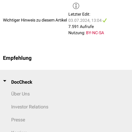
Fersenpolster
Dreiviertel-Einlage
Letzter Edit:
langsohlige Einlage
Wichtiger Hinweis zu diesem Artikel
03.07.2024, 13:04
randlose Einlage
7.591 Aufrufe
Nutzung:
BY-NC-SA
...nach Indikation
Senk-Spreizfußeinlage
Diabetikereinlage
Plantarfasziitis-Einlage
Empfehlung
Hohlfußeinlage
DocCheck
Über Uns
Investor Relations
Presse