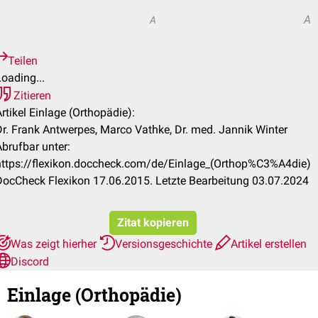
A
A
A
Teilen
oading...
Zitieren
rtikel Einlage (Orthopädie):
Dr. Frank Antwerpes, Marco Vathke, Dr. med. Jannik Winter
Abrufbar unter:
https://flexikon.doccheck.com/de/Einlage_(Orthop%C3%A4die)
DocCheck Flexikon 17.06.2015. Letzte Bearbeitung 03.07.2024
Zitat kopieren
Was zeigt hierher
Versionsgeschichte
Artikel erstellen
Discord
Einlage (Orthopädie)