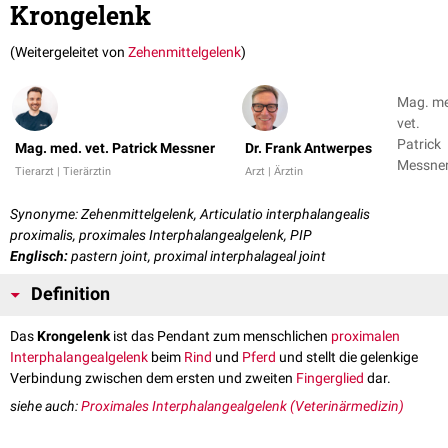
Krongelenk
(Weitergeleitet von
Zehenmittelgelenk
)
Mag. m
vet.
Patrick
Mag. med. vet. Patrick Messner
Dr. Frank Antwerpes
Messner
Tierarzt | Tierärztin
Arzt | Ärztin
Dr. Fran
Antwer
Synonyme: Zehenmittelgelenk, Articulatio interphalangealis
+ 1
proximalis, proximales Interphalangealgelenk, PIP
Englisch:
pastern joint, proximal interphalageal joint
Definition
Das
Krongelenk
ist das Pendant zum menschlichen
proximalen
Interphalangealgelenk
beim
Rind
und
Pferd
und stellt die gelenkige
Verbindung zwischen dem ersten und zweiten
Fingerglied
dar.
siehe auch:
Proximales Interphalangealgelenk (Veterinärmedizin)