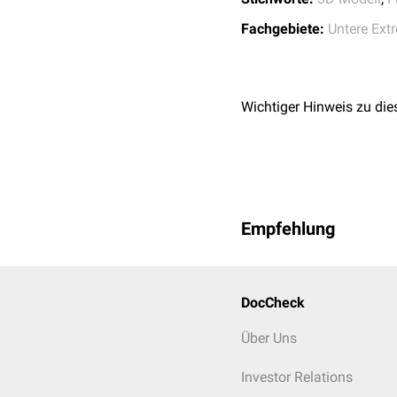
Das Os metatarsale I ist 
Fachgebiete:
Untere Ext
erhöhte biomechanische 
metatarsale II ist der l
Mittelfußknochen kontinu
Wichtiger Hinweis zu die
Empfehlung
DocCheck
Über Uns
Investor Relations