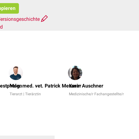
opieren
ersionsgeschichte
rd
Dr.
No,
estphalen
Mag. med. vet. Patrick Messner
Karin Auschner
Dr.
Tierarzt | Tierärztin
Medizinische/r Fachangestellte/r
me
Mi
Do
+
7