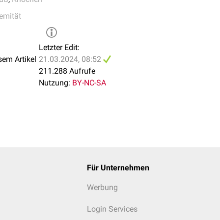
der kürzeste und kräftigste Mittelfußknochen. Sein größerer Quer
remität
Belastung bedingt, die durch die Abrollbewegung der Großzehe 
ängste Mittelfußknochen. Nach
lateral
nimmt die Länge der nachf
ierlich ab.
Letzter Edit:
sem Artikel
21.03.2024, 08:52
211.288 Aufrufe
Nutzung:
BY-NC-SA
Für Unternehmen
Werbung
Login Services