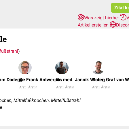
Zitat k
Was zeigt hierher
V
Artikel erstellen
Disco
le
fußstrahl
)
iam Dodegge
Dr. Frank Antwerpes
Dr. med. Jannik Winter
Georg Graf von W
Arzt | Ärztin
Arzt | Ärztin
Arzt | Ärztin
chen, Mittelfußknochen, Mittelfußstrahl
e