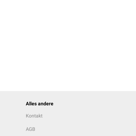
schnitt ist durch die
entsteht. Das Os
olgenden
Alles andere
Kontakt
AGB