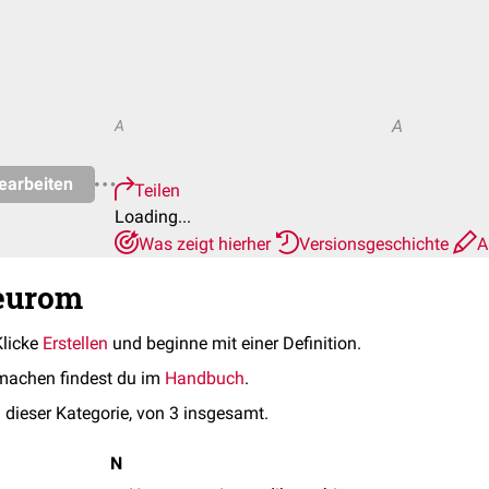
A
A
earbeiten
Teilen
Loading...
Was zeigt hierher
Versionsgeschichte
A
Neurom
Klicke
Erstellen
und beginne mit einer Definition.
machen findest du im
Handbuch
.
 dieser Kategorie, von 3 insgesamt.
N