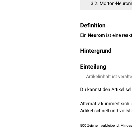
3.2
Morton-Neuro
Definition
Ein
Neurom
ist eine reak
Hintergrund
Neurome sind keine ech
Einteilung
beim traumatischen Ne
Hüllgewebe um neu gebil
Man unterschiedet zwei
Artikelinhalt ist veralt
des
Bindegewebes
mit z
Du kannst den Artikel se
Traumatisches Neurom
Das traumatische Neurom 
Alternativ kümmert sich
vollständigen Durchtrenn
Artikel schnell und vollst
ist es
spindelförmig
, am 
Traumatische Neurome 
500
Zeichen verbleibend. Mindes
ICD10
-Code: T87.3