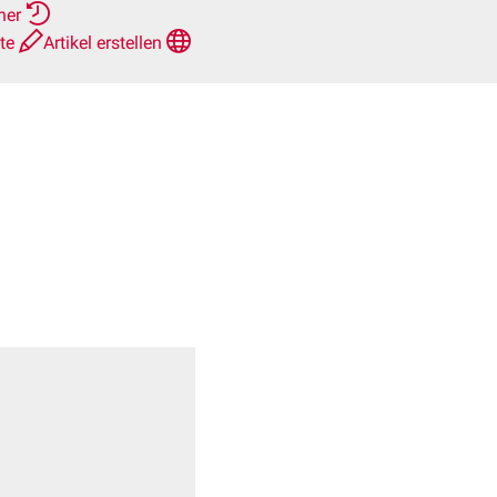
rher
hte
Artikel erstellen