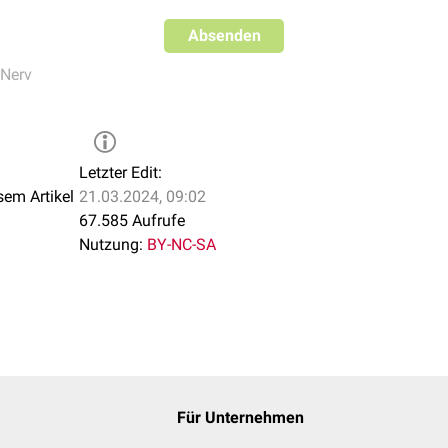
Absenden
mt im Rahmen einer
Morton-Neuralgie
vor. Es tritt bevorzugt a
Nerv
bzw. dem 2. und 3.
Metatarsalköpfchen
auf. Histologisch geseh
 die durch eine chronische
Fehlbelastung
des Fußes entsteht.
Letzter Edit:
sem Artikel
21.03.2024, 09:02
67.585 Aufrufe
Nutzung:
BY-NC-SA
Für Unternehmen