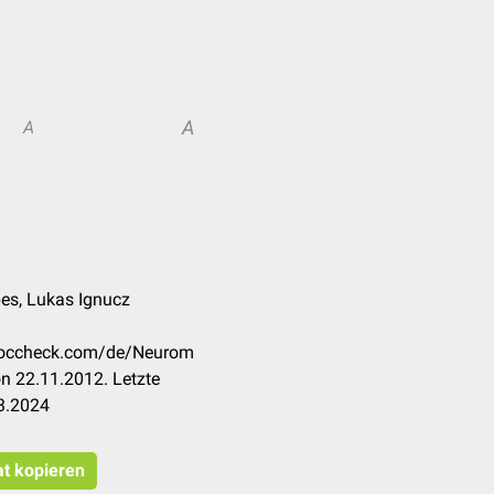
A
A
pes, Lukas Ignucz
.doccheck.com/de/Neurom
n 22.11.2012. Letzte
3.2024
at kopieren