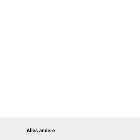
n den
Interdigitalnerven
en handelt es sich um
Alles andere