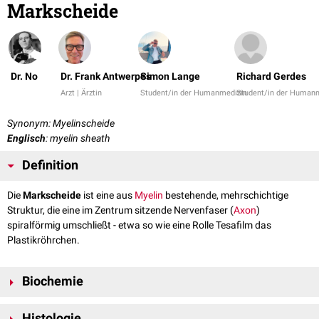
Markscheide
Dr. No
Dr. Frank Antwerpes
Simon Lange
Richard Gerdes
Arzt | Ärztin
Student/in der Humanmedizin
Student/in der Human
Synonym: Myelinscheide
Englisch
: myelin sheath
Definition
Die
Markscheide
ist eine aus
Myelin
bestehende, mehrschichtige
Struktur, die eine im Zentrum sitzende Nervenfaser (
Axon
)
spiralförmig umschließt - etwa so wie eine Rolle Tesafilm das
Plastikröhrchen.
Biochemie
Die Mark- bzw. Myelinscheide wird aus Myelin aufgebaut, das sich zu
Histologie