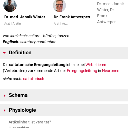
Dr. med. Jannik
Winter, Dr.
Frank
Dr. med. Jannik Winter
Dr. Frank Antwerpes
Antwerpes
Arzt | Ärztin
Arzt | Ärztin
von lateinisch: saltare - hüpfen, tanzen
Englisch:
saltatory conduction
Definition
Die
saltatorische Erregungsleitung
ist eine bei
Wirbeltieren
(Vertebraten) vorkommende Art der
Erregungsleitung
in
Neuronen
.
siehe auch:
saltatorisch
Schema
Physiologie
Die saltatorische Erregungsleitung kommt nur bei
markhaltigen
Artikelinhalt ist veraltet?
Nervenfasern
vor. Bei Wirbeltieren sind die meisten
Axone
von einer