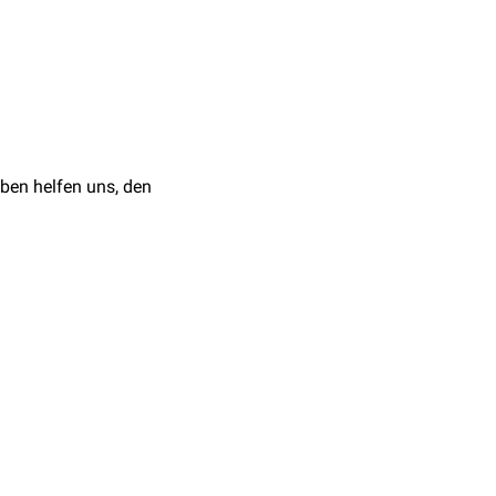
us
Palmitoyl-CoA
und
 wichtigen
Signalmolekül
,
ine
Fettsäure
gebunden.
ben helfen uns, den