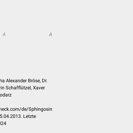
A
A
a Alexander Bröse, Dr.
in Schafflützel, Xaver
Wodarz
ccheck.com/de/Sphingosin
5.04.2013. Letzte
024