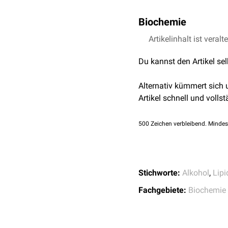
Biochemie
Sphingosin wird über di
Artikelinhalt ist veralt
Serin
synthetisiert. Es k
Du kannst den Artikel se
phosphoryliert
werden.
Bei den Sphingolipiden i
Alternativ kümmert sich
Artikel schnell und vollst
500
Zeichen verbleibend. Mindes
Stichworte:
Alkohol
,
Lipi
Fachgebiete:
Biochemie