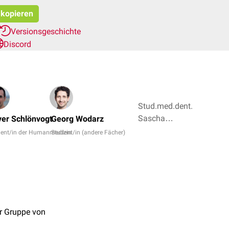
 kopieren
Versionsgeschichte
Discord
Stud.med.dent.
Sascha
er Schlönvogt
Georg Wodarz
Alexander
dent/in der Humanmedizin
Student/in (andere Fächer)
Bröse, Dr.
Frank
Antwerpes + 3
er Gruppe von