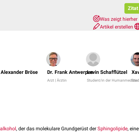
Zitat
Was zeigt hierher
Artikel erstellen
 Alexander Bröse
Dr. Frank Antwerpes
Levin Schafflützel
Xav
Arzt | Ärztin
Student/in der Humanmedizin
Stu
alkohol
, der das molekulare Grundgerüst der
Sphingolipide
, ein