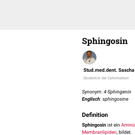
Sphingosin
Stud.med.dent. Sascha
Student/in der Zahnmedizin
Synonym: 4-Sphingenin
Englisch
: sphingosine
Definition
Sphingosin
ist ein
Amino
Membranlipiden
, bildet.