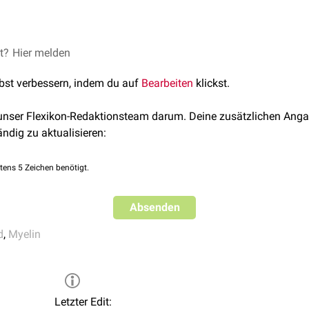
e Zwischenstufen Dehydrosphingosin und Dihydrosphingosin a
et?
Hier melden
ann über 2
Sphingosinkinasen
zu
Sphingosin-1-Phosphat
, einem
lbst verbessern, indem du auf
Bearbeiten
klickst.
st die
Aminogruppe
des Sphingosin über eine
Amidbindung
an e
 unser Flexikon-Redaktionsteam darum. Deine zusätzlichen Anga
ändig zu aktualisieren:
tens 5 Zeichen benötigt.
Absenden
d
,
Myelin
Letzter Edit: