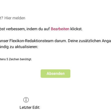
ssen von Sphingolipiden:
et?
Hier melden
de
lbst verbessern, indem du auf
Bearbeiten
klickst.
 unser Flexikon-Redaktionsteam darum. Deine zusätzlichen Anga
ide
ändig zu aktualisieren:
e
tens 5 Zeichen benötigt.
n sich weiter in
Cerebroside
und
Ganglioside
unterteilen.
Absenden
Letzter Edit: