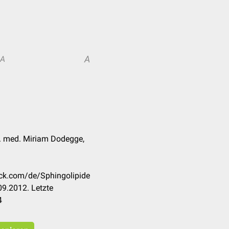
A
A
r. med. Miriam Dodegge,
eck.com/de/Sphingolipide
9.2012. Letzte
4