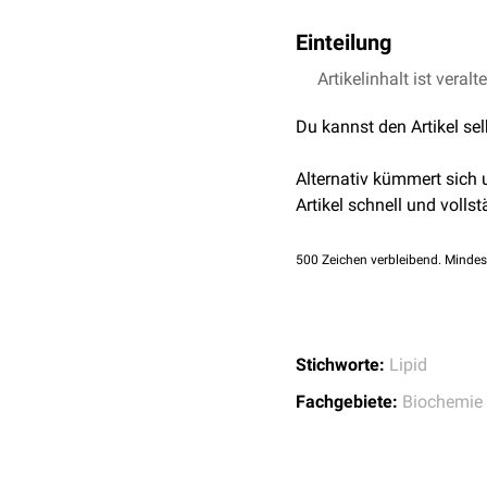
Einteilung
Es gibt verschiedene Kla
Artikelinhalt ist veralt
Einfache Sphingolipi
Du kannst den Artikel se
Ceramide
Dihydroceramide
Alternativ kümmert sich
Komplexe Sphingolip
Artikel schnell und vollst
Sphingomyeline
Glycosphingolipid
500
Zeichen verbleibend. Mindes
Glycosphingolipide lasse
Stichworte:
Lipid
Fachgebiete:
Biochemie