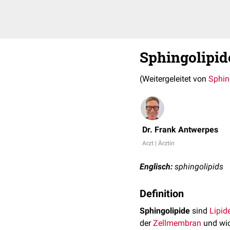
Sphingolipid
(Weitergeleitet von
Sphin
Dr. Frank Antwerpes
Arzt | Ärztin
Englisch:
sphingolipids
Definition
Sphingolipide
sind
Lipid
der
Zellmembran
und wic