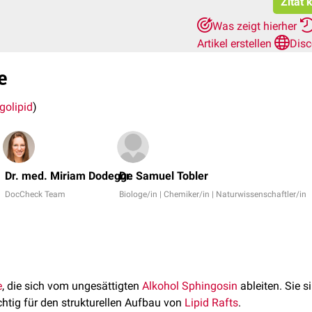
Zitat 
Was zeigt hierher
Artikel erstellen
Disc
e
golipid
)
Dr. med. Miriam Dodegge
Dr. Samuel Tobler
DocCheck Team
Biologe/in | Chemiker/in | Naturwissenschaftler/in
e
, die sich vom ungesättigten
Alkohol
Sphingosin
ableiten. Sie s
htig für den strukturellen Aufbau von
Lipid Rafts
.