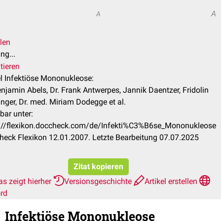
A
A
len
ng...
tieren
el Infektiöse Mononukleose:
enjamin Abels, Dr. Frank Antwerpes, Jannik Daentzer, Fridolin
nger, Dr. med. Miriam Dodegge et al.
bar unter:
s://flexikon.doccheck.com/de/Infekti%C3%B6se_Mononukleose
eck Flexikon 12.01.2007. Letzte Bearbeitung 07.07.2025
Zitat kopieren
s zeigt hierher
Versionsgeschichte
Artikel erstellen
rd
Infektiöse Mononukleose