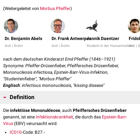
(Weitergeleitet von
Morbus Pfeiffer
)
Dr. Benjamin Abels
Dr. Frank Antwerpes
Jannik Daentzer
Frido
Arzt | Ärztin
Arzt | Ärztin
Student/in der Humanmedizin
Arzt | Ä
nach dem deutschen Kinderarzt Emil Pfeiffer (1846–1921)
Synonyme: Pfeiffer-Drüsenfieber, Pfeiffersches Drüsenfieber,
Mononucleosis infectiosa, Epstein-Barr-Virus-Infektion,
"Studentenfieber", "Morbus Pfeiffer"
Englisch
: infectious mononucleosis, "kissing disease"
Definition
Die
infektiöse Mononukleose
, auch
Pfeiffersches Drüsenfieber
genannt, ist eine
Infektionskrankheit
, die durch das
Epstein-Barr-
Virus
(EBV) verursacht wird.
ICD10
-Code: B27.-