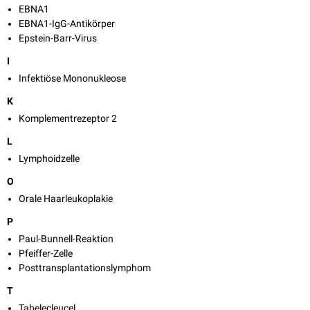
EBNA1
EBNA1-IgG-Antikörper
Epstein-Barr-Virus
I
Infektiöse Mononukleose
K
Komplementrezeptor 2
L
Lymphoidzelle
O
Orale Haarleukoplakie
P
Paul-Bunnell-Reaktion
Pfeiffer-Zelle
Posttransplantationslymphom
T
Tabelecleucel