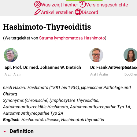
Was zeigt hierher
Versionsgeschichte
Artikel erstellen
Discord
Hashimoto-Thyreoiditis
(Weitergeleitet von
Struma lymphomatosa Hashimoto
)
apl. Prof. Dr. med. Johannes W. Dietrich
Dr. Frank Antwerpes
Natas
Arzt | Ärztin
Arzt | Ärztin
DocChe
nach Hakaru Hashimoto (1881 bis 1934), japanischer Pathologe und
Chirurg
Synonyme: (chronische) lymphozytäre Thyreoiditis,
Autoimmunthyreoiditis Hashimoto, Autoimmunthyreopathie Typ 1A,
Autoimmunthyreopathie Typ 2A
Englisch
: Hashimoto's disease, Hashimoto's thyroiditis
Definition