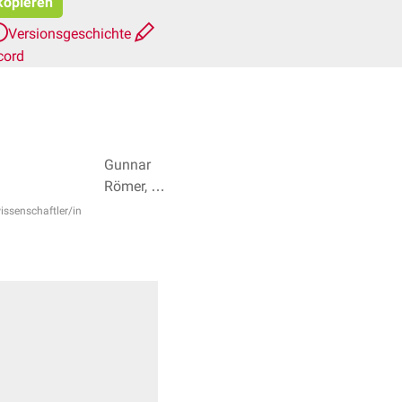
 kopieren
Versionsgeschichte
cord
Gunnar
Römer, Dr.
Frank
issenschaftler/in
Antwerpes
+ 3