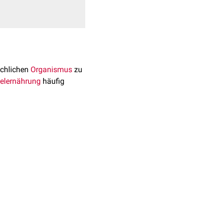
chlichen
Organismus
zu
elernährung
häufig
ist es in folgenden
ma
und auf den