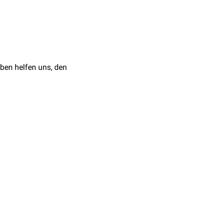
nzyme. Insbesondere die
rrisiko
führt. Die
ben helfen uns, den