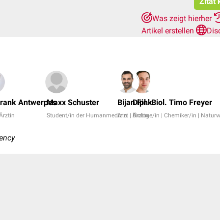
Zitat
Was zeigt hierher
Artikel erstellen
Dis
Frank Antwerpes
Maxx Schuster
Bijan Fink
Dipl.-Biol. Timo Freyer
 Ärztin
Student/in der Humanmedizin
Arzt | Ärztin
Biologe/in | Chemiker/in | Naturw
iency