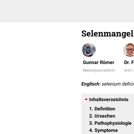
Selenmangel
Gunnar Römer
Dr. 
Medizinjournalist/in
Arzt |
Englisch:
selenium defic
Inhaltsverzeichnis
1
Definition
2
Ursachen
3
Pathophysiologie
4
Symptome