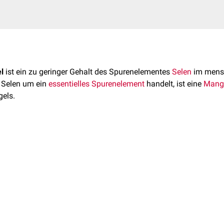
l
ist ein zu geringer Gehalt des Spurenelementes
Selen
im mens
i Selen um ein
essentielles
Spurenelement
handelt, ist eine
Mang
els.
n zu einem Selenmangel führen:
s
oder
Veganismus
 u. a. ein wichtiges
Redoxsystem
dar. In Form von
Selenocystein
g
durch
Sondenkost
Gegenden (z.B. Teile von Skandinavien, China, Neuseeland)
e
urch
labordiagnostische Analyse
des Selengehaltes im
Blutplas