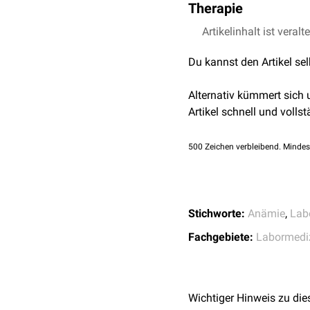
chronischer
Durchfall
Therapie
geringere
Spermiendi
Erythrozyten
diagnostizie
Bei einem Selenmangel k
Malabsorption
Wachstumsstörunge
Glutathionperoxidase kan
Artikelinhalt ist veralt
Selensubstitution
Maldigestion
Störungen der
Ossifik
verminderte Aktivität der
symptomatische
Beh
Laxantienabusus
Myopathie
Du kannst den Artikel se
siehe auch:
Nephrotisches Synd
Selenose
Kardiomyopathie
(in 
Diabetes insipidus
Herzrhythmusstörun
Alternativ kümmert sich
starke
Blutverluste
be
Lebernekrose
Artikel schnell und vollst
Leberkarzinom
Kaschin-Beck-Krankhe
500
Zeichen verbleibend. Mindes
Stichworte:
Anämie
,
Lab
Fachgebiete:
Labormedi
Wichtiger Hinweis zu die