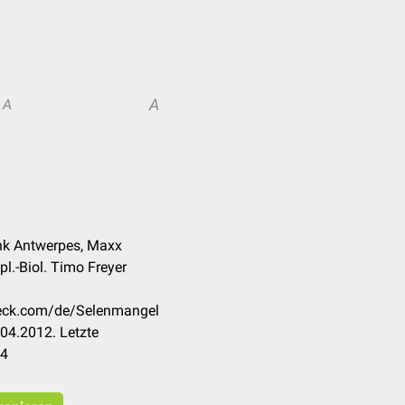
A
A
nk Antwerpes, Maxx
pl.-Biol. Timo Freyer
check.com/de/Selenmangel
04.2012. Letzte
24