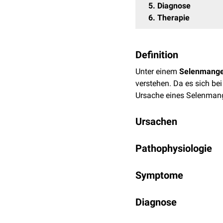
5
Diagnose
6
Therapie
Definition
Unter einem
Selenmange
verstehen. Da es sich be
Ursache eines Selenmang
Ursachen
Folgende Faktoren könne
Pathophysiologie
Strenger
Vegetarismu
Selen stellt im
Körper
ein
Parenterale Ernährun
Symptome
Enzymen
vorhanden:
Leben in selenarmen 
Anorexia nervosa
Anämie
Glutathionperoxidase
Diagnose
Bulimie
Hautausschlag
Dejodase
Dialyse
auffällige
Nägel
Thioredoxinreduktas
Ein Selenmangel wird d