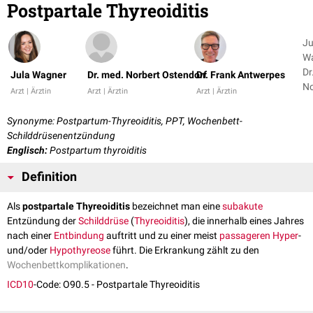
Postpartale Thyreoiditis
Ju
Wa
Dr
Jula Wagner
Dr. med. Norbert Ostendorf
Dr. Frank Antwerpes
No
Arzt | Ärztin
Arzt | Ärztin
Arzt | Ärztin
Os
+ 
Synonyme: Postpartum-Thyreoiditis, PPT, Wochenbett-
Schilddrüsenentzündung
Englisch:
Postpartum thyroiditis
Definition
Als
postpartale Thyreoiditis
bezeichnet man eine
subakute
Entzündung der
Schilddrüse
(
Thyreoiditis
), die innerhalb eines Jahres
nach einer
Entbindung
auftritt und zu einer meist
passageren
Hyper
-
und/oder
Hypothyreose
führt. Die Erkrankung zählt zu den
Wochenbettkomplikationen
.
ICD10
-Code: O90.5 - Postpartale Thyreoiditis