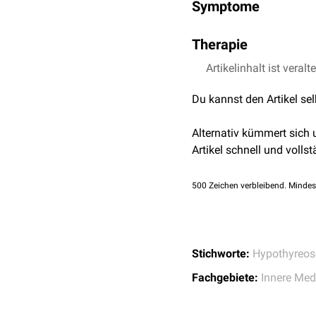
Symptome
Zustände sein, die zu ei
Bewusstseinsstörung
Therapie
Hypothermie
Myxödem
Artikelinhalt ist veralt
Intravenöse
Glukokort
Bradykardie
Langsame Erhöhung 
Obstipation
oder
Ileu
Du kannst den Artikel se
Hypothermie
Hypoventilation
mit
k
Regulation des
Elektr
Hypotonie
Alternativ kümmert sich
Bei Bedarf
Beatmung
Artikel schnell und vollst
500
Zeichen verbleibend. Mindes
Stichworte:
Hypothyreos
Fachgebiete:
Innere Med