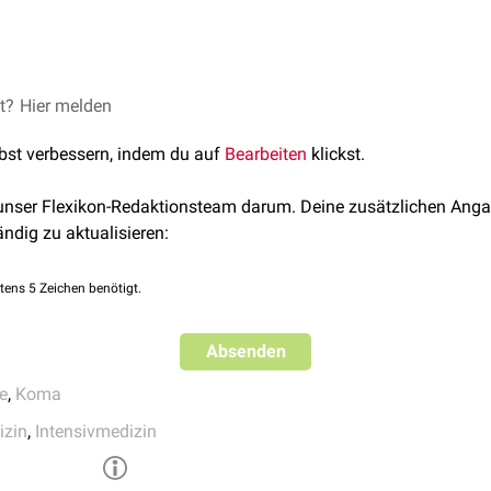
ner
Dekompensation
führen.
en
bis zum
Koma
et?
ikoid
Hier melden
- und
L-Thyroxin
-Gabe unter
intensivmedizinischer
Überwa
der
Körpertemperatur
ohne lokale Wärmezufuhr (< 1 °C pro Stund
s
lbst verbessern, indem du auf
Bearbeiten
klickst.
onsekutiver
respiratorischer
Globalinsuffizienz
olyt
- und
Wasserhaushaltes
, ggf.
Glukoseinfusion
 unser Flexikon-Redaktionsteam darum. Deine zusätzlichen Anga
ändig zu aktualisieren:
tens 5 Zeichen benötigt.
Absenden
e
,
Koma
izin
,
Intensivmedizin