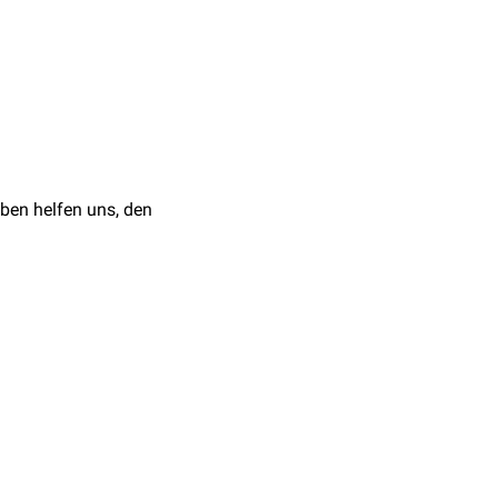
chung
e) bei vorliegender
ben helfen uns, den