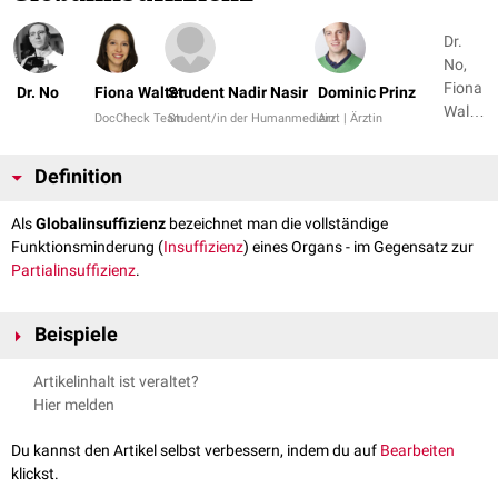
Dr.
No,
Fiona
Dr. No
Fiona Walter
Student Nadir Nasir
Dominic Prinz
Walter
DocCheck Team
Student/in der Humanmedizin
Arzt | Ärztin
+ 3
Definition
Als
Globalinsuffizienz
bezeichnet man die vollständige
Funktionsminderung (
Insuffizienz
) eines Organs - im Gegensatz zur
Partialinsuffizienz
.
Beispiele
Bei einer Globalinsuffizienz des
Herzens
liegen gleichzeitig eine
Links
-
Artikelinhalt ist veraltet?
und
Rechtsherzinsuffizienz
vor, d.h. beide
Herzkammern
sind in ihrer
Hier melden
Pumpleistung beeinträchtigt. Ein weiteres Beispiel ist die hyperkapnische
respiratorische Insuffizienz, die von einigen Autoren auch als
Du kannst den Artikel selbst verbessern, indem du auf
Bearbeiten
respiratorische Globalinsuffizienz bezeichnet wird. Kennzeichnend ist
klickst.
eine verminderte
Sauerstoffkonzentration
im
Blut
(
Hypoxämie
) bei