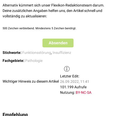
gleichzeitig erhöhtem
pCO
(
Hyperkapnie
) aus (z.B. bei
COPD
).
2
Alternativ kümmert sich unser Flexikon-Redaktionsteam darum.
Deine zusätzlichen Angaben helfen uns, den Artikel schnell und
vollständig zu aktualisieren:
500
Zeichen verbleibend. Mindestens 5 Zeichen benötigt.
Absenden
Stichworte:
Funktionsstörung
,
Insuffizienz
Fachgebiete:
Pathologie
Letzter Edit:
Wichtiger Hinweis zu diesem Artikel
26.09.2022, 11:41
101.199 Aufrufe
Nutzung:
BY-NC-SA
Empfehlung