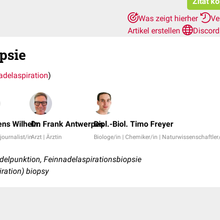
Zitat k
Was zeigt hierher
Ve
Artikel erstellen
Discord
psie
adelaspiration
)
ns Wilhelm
Dr. Frank Antwerpes
Dipl.-Biol. Timo Freyer
journalist/in
Arzt | Ärztin
Biologe/in | Chemiker/in | Naturwissenschaftler
elpunktion, Feinnadelaspirationsbiopsie
iration) biopsy