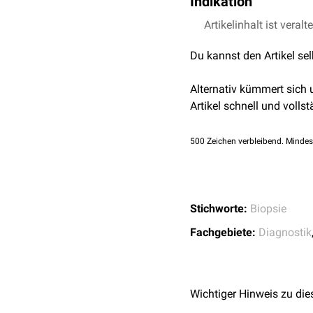
Indikation
immunzytochemische
Be
Schmerzen
Gewebemengen gewinne
Die feinnadelbioptische
Artikelinhalt ist veralt
Schwellung
Blutungen
und
der
Schilddrüse
(
Schi
Du kannst den Artikel se
Infektionen
der
Brust
(
Mammakar
der
Lunge
(
Bronchial
im Punktionsbereich. Di
Alternativ kümmert sich
der
Prostata
(
Prostat
nur in seltenen Fällen vor
Artikel schnell und vollst
des
Pankreas
(
Pankr
der
Leber
(
hepatozell
500
Zeichen verbleibend. Mindes
herangezogen werden.
Feinnadelbiopsie der S
Stichworte:
Biopsie
Fachgebiete:
Diagnostik
Wichtiger Hinweis zu die