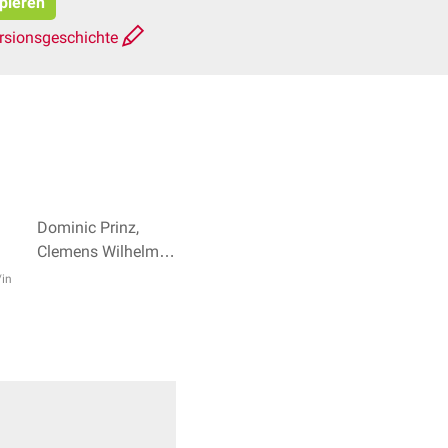
opieren
rsionsgeschichte
Dominic Prinz,
Clemens Wilhelm +
2
/in