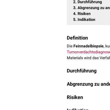
2
Durchführung
3
Abgrenzung zu an
4
Risiken
5
Indikation
Definition
Die
Feinnadelbiopsie
, k
Tumor
verdachtsdiagnos
Materials wird das Verfa
Durchführung
Der verdächtige Knoten w
Abgrenzung zu and
konnektierte Spritze per
von der Gewebetiefe wird
Die Feinnadelbiopsie ist
kontrolliert.
Risiken
hat eine geringere Kompl
notwendig. Allerdings is
Nach der
Probenentnah
Die Feinnadelbiopsie ist
Biopsatmenge schwieriger