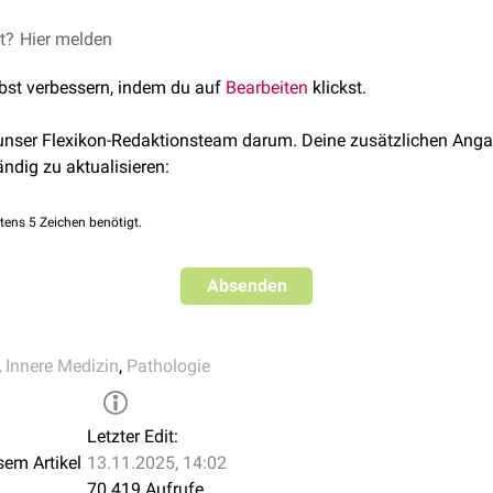
handlung des Materials durchgeführt werden.
n.
 Abklärung kann unter anderem zur Tumordiagnostik bei unklar
et?
Hier melden
lddrüsenkarzinom
)
lbst verbessern, indem du auf
Bearbeiten
klickst.
zinom
)
karzinom
)
e Verschleppung von Tumorzellen durch die Feinnadelbiopsie in
 unser Flexikon-Redaktionsteam darum. Deine zusätzlichen Anga
akarzinom
)
.
ändig zu aktualisieren:
easkarzinom
) und
uläres Karzinom
)
tens 5 Zeichen benötigt.
Absenden
childdrüse
</youtube>
,
Innere Medizin
,
Pathologie
Letzter Edit:
sem Artikel
13.11.2025, 14:02
70.419 Aufrufe