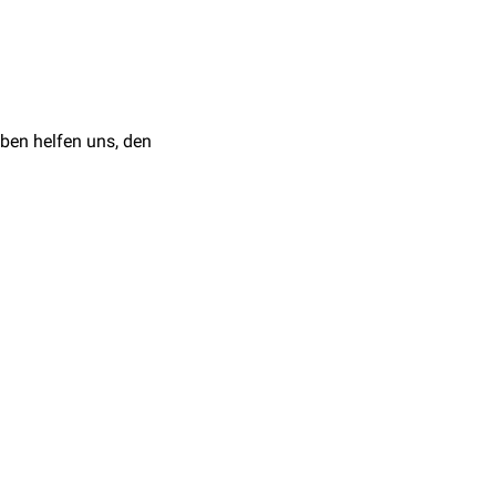
en Befunden
 den Biopsiekanal kommt
ben helfen uns, den