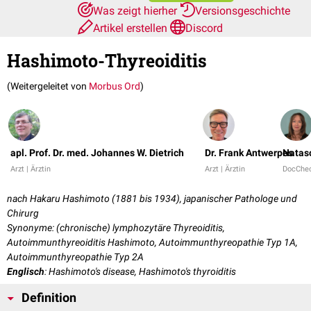
Was zeigt hierher
Versionsgeschichte
Artikel erstellen
Discord
Hashimoto-Thyreoiditis
(Weitergeleitet von
Morbus Ord
)
apl. Prof. Dr. med. Johannes W. Dietrich
Dr. Frank Antwerpes
Natas
Arzt | Ärztin
Arzt | Ärztin
DocChe
nach Hakaru Hashimoto (1881 bis 1934), japanischer Pathologe und
Chirurg
Synonyme: (chronische) lymphozytäre Thyreoiditis,
Autoimmunthyreoiditis Hashimoto, Autoimmunthyreopathie Typ 1A,
Autoimmunthyreopathie Typ 2A
Englisch
: Hashimoto's disease, Hashimoto's thyroiditis
Definition