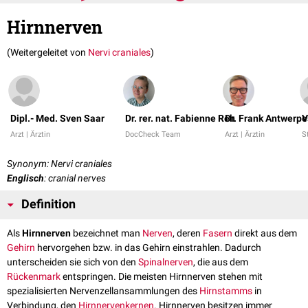
Hirnnerven
(Weitergeleitet von
Nervi craniales
)
Dipl.- Med. Sven Saar
Dr. rer. nat. Fabienne Reh
Dr. Frank Antwerpe
V
Arzt | Ärztin
DocCheck Team
Arzt | Ärztin
S
Synonym: Nervi craniales
Englisch
: cranial nerves
Definition
Als
Hirnnerven
bezeichnet man
Nerven
, deren
Fasern
direkt aus dem
Gehirn
hervorgehen bzw. in das Gehirn einstrahlen. Dadurch
unterscheiden sie sich von den
Spinalnerven
, die aus dem
Rückenmark
entspringen. Die meisten Hirnnerven stehen mit
spezialisierten Nervenzellansammlungen des
Hirnstamms
in
Verbindung, den
Hirnnervenkernen
. Hirnnerven besitzen immer