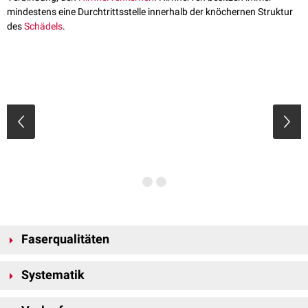
mindestens eine Durchtrittsstelle innerhalb der knöchernen Struktur
des
Schädels
.
Faserqualitäten
Die Hälfte der Hirnnerven sind gemischte Nerven, die verschiedene
Systematik
Faserqualitäten führen. Das bedeutet, dass ein Nerv zum Beispiel
gleichzeitig für die Steuerung von Muskeln und die Weiterleitung von
Die 12 Hirnnerven werden mit römischen Ziffern in der Reihenfolge ihres
Empfindungen verantwortlich sein kann. Die andere Hälfte führt nur eine