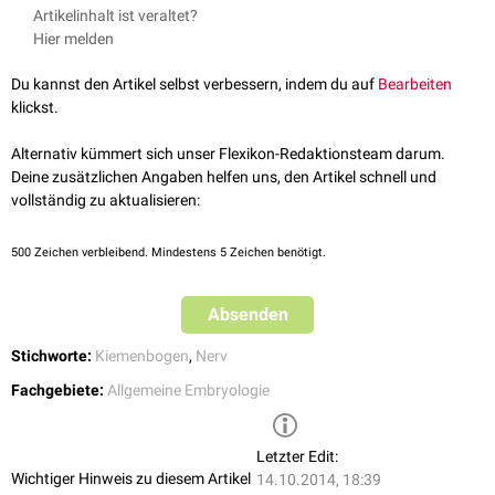
Artikelinhalt ist veraltet?
Nerv
Kiemenbogen
Hier melden
Nervus trigeminus
(Nervus V)
1. Kiemenbogen
Du kannst den Artikel selbst verbessern, indem du auf
Bearbeiten
klickst.
Nervus facialis
(Nervus VII)
2. Kiemenbogen
Alternativ kümmert sich unser Flexikon-Redaktionsteam darum.
Nervus glossopharyngeus
(Nervus IX)
3. Kiemenbogen
Deine zusätzlichen Angaben helfen uns, den Artikel schnell und
vollständig zu aktualisieren:
Nervus vagus
(Nervus X)
4.-6. Kiemenbogen
500
Zeichen verbleibend. Mindestens 5 Zeichen benötigt.
Absenden
Stichworte:
Kiemenbogen
,
Nerv
Fachgebiete:
Allgemeine Embryologie
Letzter Edit:
Wichtiger Hinweis zu diesem Artikel
14.10.2014, 18:39