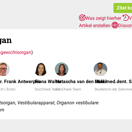
Zitat k
Was zeigt hierher
V
Artikel erstellen
Discor
gan
hgewichtsorgan
)
r. Frank Antwerpes
Fiona Walter
Natascha van den Höfel
Stud.med.dent. S
zt | Ärztin
DocCheck Team
DocCheck Team
Student/in der Zahnme
sorgan, Vestibularapparat, Organon vestibulare
tem