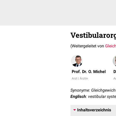
Vestibularor
(Weitergeleitet von
Gleic
Prof. Dr. O. Michel
D
Arzt | Ärztin
Ar
Synonyme: Gleichgewicht
Englisch
: vestibular sys
Inhaltsverzeichnis