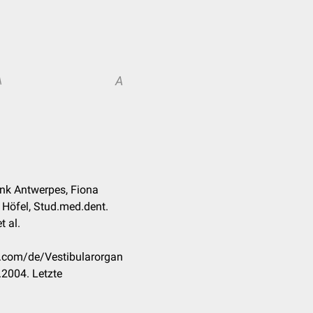
A
A
rank Antwerpes, Fiona
 Höfel, Stud.med.dent.
t al.
k.com/de/Vestibularorgan
2004. Letzte