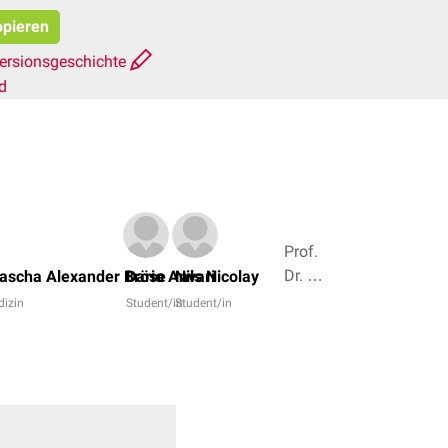
opieren
ersionsgeschichte
d
Prof.
Dr. O.
ascha Alexander Bröse
Dario Anvari
Nils Nicolay
Michel,
dizin
Student/in
Student/in
Dr.
Frank
Antwerpes
+ 6