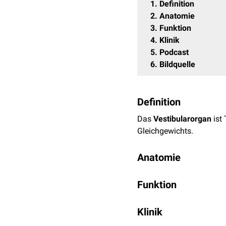
1
Definition
2
Anatomie
3
Funktion
4
Klinik
5
Podcast
6
Bildquelle
Definition
Das
Vestibularorgan
ist 
Gleichgewichts.
Anatomie
Das Vestibularorgan befi
Funktion
Ausdehnung von nur 8–10
und
Utriculus
), die mit
En
Auslösende Wahrnehmung
Klinik
Die auslösenden Reize f
Die drei Bogengänge (ant