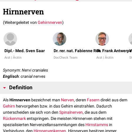
Hirnnerven
(Weitergeleitet von
Gehirnnerven
)
Dipl.- Med. Sven Saar
Dr. rer. nat. Fabienne Reh
Dr. Frank Antwerpe
V
Arzt | Ärztin
DocCheck Team
Arzt | Ärztin
S
Synonym: Nervi craniales
Englisch
: cranial nerves
Definition
Als
Hirnnerven
bezeichnet man
Nerven
, deren
Fasern
direkt aus dem
Gehirn
hervorgehen bzw. in das Gehirn einstrahlen. Dadurch
unterscheiden sie sich von den
Spinalnerven
, die aus dem
Rückenmark
entspringen. Die meisten Hirnnerven stehen mit
spezialisierten Nervenzellansammlungen des
Hirnstamms
in
Verbindung, den
Hirnnervenkernen
. Hirnnerven besitzen immer