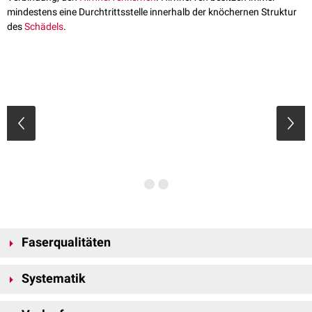
mindestens eine Durchtrittsstelle innerhalb der knöchernen Struktur
des
Schädels
.
Faserqualitäten
Die Hälfte der Hirnnerven sind gemischte Nerven, die verschiedene
Systematik
Faserqualitäten führen. Das bedeutet, dass ein Nerv zum Beispiel
gleichzeitig für die Steuerung von Muskeln und die Weiterleitung von
Die 12 Hirnnerven werden mit römischen Ziffern in der Reihenfolge ihres
Empfindungen verantwortlich sein kann. Die andere Hälfte führt nur eine