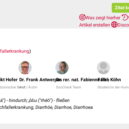
Zitat 
Was zeigt hierher
Artikel erstellen
Disco
fallerkrankung
)
kt Hofer
Dr. Frank Antwerpes
Dr. rer. nat. Fabienne Reh
Falko Köhn
izinischer Beruf
Arzt | Ärztin
DocCheck Team
Student/in der Hu
á") - hindurch; ῥέω ("rhéō") - fließen
hfallerkrankung, Diarrhöe, Diarrhoe, Diarrhoea