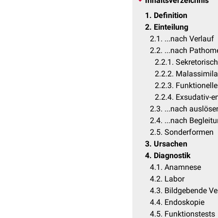
Inhaltsverzeichnis
1
Definition
2
Einteilung
2.1
...nach Verlauf
2.2
...nach Patho
2.2.1
Sekretorisch
2.2.2
Malassimila
2.2.3
Funktionelle
2.2.4
Exsudativ-e
2.3
...nach auslös
2.4
...nach Beglei
2.5
Sonderformen
3
Ursachen
4
Diagnostik
4.1
Anamnese
4.2
Labor
4.3
Bildgebende Ve
4.4
Endoskopie
4.5
Funktionstests