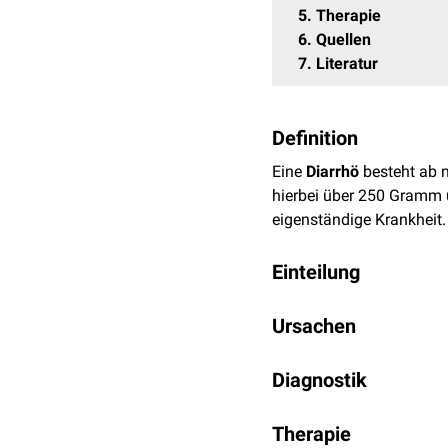
5
Therapie
6
Quellen
7
Literatur
Definition
Eine
Diarrhö
besteht ab m
hierbei über 250 Gramm
eigenständige Krankheit.
Einteilung
Das Symptom der Diarrhö 
Ursachen
...nach Verlauf
Aufgrund der komplexen A
Diagnostik
akute Diarrhö
ausgelöst werden:
akute
entzündlich
Die diagnostische Aufklä
Mikroorganismen
akute nicht-entzü
Therapie
eine Herausforderung da
Viren
(
Rotaviren
,
N