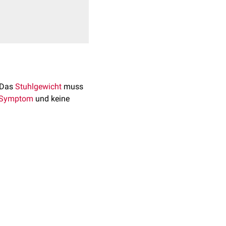
 Das
Stuhlgewicht
muss
Symptom
und keine
verschiedene Faktoren
möglichen Ursachen oft