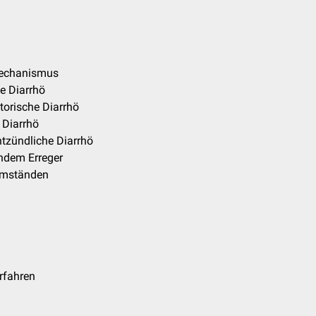
mechanismus
e Diarrhö
torische Diarrhö
 Diarrhö
ntzündliche Diarrhö
endem Erreger
tumständen
rfahren