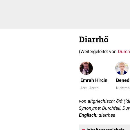
Diarrhö
(Weitergeleitet von
Durch
Emrah Hircin
Benedi
Arzt | Ärztin
Nichtmed
von altgriechisch: διά ("di
Synonyme: Durchfall, Durc
Englisch
: diarrhea