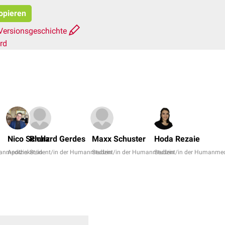
kopieren
Versionsgeschichte
rd
Nico Schulz
Richard Gerdes
Maxx Schuster
Hoda Rezaie
manmedizin
Apotheker/in
Student/in der Humanmedizin
Student/in der Humanmedizin
Student/in der Humanmed