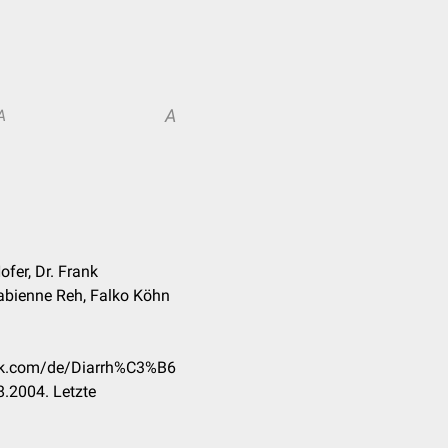
A
A
ofer, Dr. Frank
 Fabienne Reh, Falko Köhn
eck.com/de/Diarrh%C3%B6
.2004. Letzte