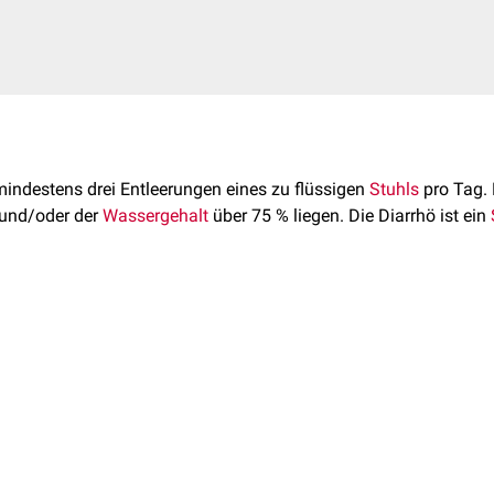
indestens drei Entleerungen eines zu flüssigen
Stuhls
pro Tag.
 und/oder der
Wassergehalt
über 75 % liegen. Die Diarrhö ist ein
kann nach verschiedenen Kriterien klassifiziert werden.
bläufe im Gastrointestinaltrakt können Diarrhöen durch viele 
e
Diarrhö
rung einer chronischen Diarrhö stellt aufgrund der Vielfalt der 
ndliche Diarrhö
r. Als diagnostische Verfahren kommen unter anderem in Frage:
oroviren
,
HIV
)