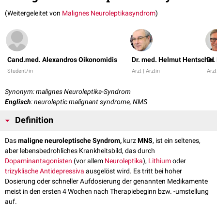
(Weitergeleitet von
Malignes Neuroleptikasyndrom
)
Cand.med. Alexandros Oikonomidis
Dr. med. Helmut Hentschel
Dr.
Student/in
Arzt | Ärztin
Arzt
Synonym: malignes Neuroleptika-Syndrom
Englisch
: neuroleptic malignant syndrome, NMS
Definition
Das
maligne neuroleptische Syndrom,
kurz
MNS
, ist ein seltenes,
aber lebensbedrohliches Krankheitsbild, das durch
Dopaminantagonisten
(vor allem
Neuroleptika
),
Lithium
oder
trizyklische Antidepressiva
ausgelöst wird. Es tritt bei hoher
Dosierung oder schneller Aufdosierung der genannten Medikamente
meist in den ersten 4 Wochen nach Therapiebeginn bzw. -umstellung
auf.