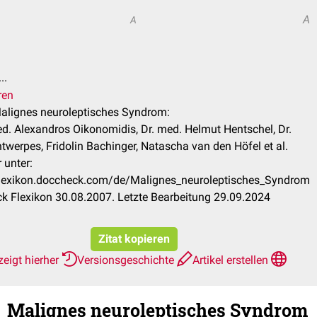
A
A
..
ren
Malignes neuroleptisches Syndrom:
. Alexandros Oikonomidis, Dr. med. Helmut Hentschel, Dr.
twerpes, Fridolin Bachinger, Natascha van den Höfel et al.
 unter:
/flexikon.doccheck.com/de/Malignes_neuroleptisches_Syndrom
 Flexikon 30.08.2007. Letzte Bearbeitung 29.09.2024
Zitat kopieren
eigt hierher
Versionsgeschichte
Artikel erstellen
Malignes neuroleptisches Syndrom