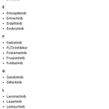
E
Entospletinib
Entrectinib
Erdafitinib
Evobrutinib
F
Fedratinib
FLT3-Inhibitor
Fostamatinib
Fruquintinib
Futibatinib
G
Gandotinib
Gilteritinib
L
Larotrectinib
Lazertinib
Lestaurtinib