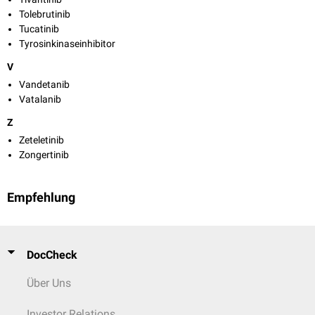
Tolebrutinib
Tucatinib
Tyrosinkinaseinhibitor
V
Vandetanib
Vatalanib
Z
Zeteletinib
Zongertinib
Empfehlung
DocCheck
Über Uns
Investor Relations