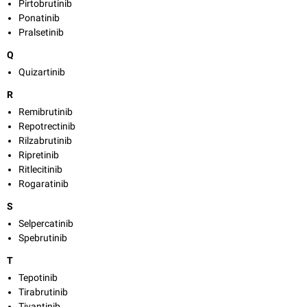
Pirtobrutinib
Ponatinib
Pralsetinib
Q
Quizartinib
R
Remibrutinib
Repotrectinib
Rilzabrutinib
Ripretinib
Ritlecitinib
Rogaratinib
S
Selpercatinib
Spebrutinib
T
Tepotinib
Tirabrutinib
Tivantinib