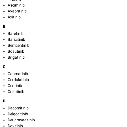
Asciminib
Avapritinib
Axitinib
B
Bafetinib
Baricitinib
Bemcentinib
Bosutinib
Brigatinib
C
Capmatinib
Cerdulatinib
Ceritinib
Crizotinib
D
Dacomitinib
Delgocitinib
Deucravacitinib
Dovitinib