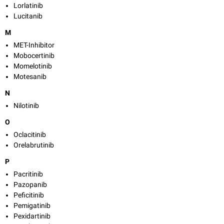
Lorlatinib
Lucitanib
M
MET-Inhibitor
Mobocertinib
Momelotinib
Motesanib
N
Nilotinib
O
Oclacitinib
Orelabrutinib
P
Pacritinib
Pazopanib
Peficitinib
Pemigatinib
Pexidartinib