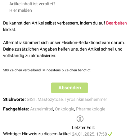
Gesichtsödeme
(27%)
↑
Avapritinib in der pubchem-Datenbank
, aufgerufen am
Artikelinhalt ist veraltet?
Hyperbilirubinämie
(28%)
15.12.2020
Hier melden
Durchfall
(26%)
↑
Neu: AYVAKYT bei gastrointestinalen Stromatumoren
, Gelbe Liste
Erbrechen
(24%)
online, aufgerufen am 15.12.2020
Du kannst den Artikel selbst verbessern, indem du auf
Bearbeiten
3,0
3,1
3,2
periphere
Ödeme (23%)
↑
Fachinformation: AYVAKYT 100 mg Filmtablette
,
klickst.
vermehrte
Tränensekretion
(22%)
aufgerufen am 15.12.2020
Inappetenz
(21%)
Alternativ kümmert sich unser Flexikon-Redaktionsteam darum.
Gedächtnisstörungen
(20%)
Deine zusätzlichen Angaben helfen uns, den Artikel schnell und
Weitere, seltenere Nebenwirkungen einer Therapie mit Avapritinib können
vollständig zu aktualisieren:
sein
Tumorblutung
500
Zeichen verbleibend. Mindestens 5 Zeichen benötigt.
Leukozytopenie
,
Neutropenie
,
Thrombozytopenie
Elektrolytmangel
, Nierenschädigungen, erhöhter
Kreatininwert
Absenden
Verwirrtheit
,
Depression
,
Angst
,
Insomnie
,
Schwindel
,
Geschmacksänderungen,
Stichworte:
GIST
,
Mastozytose
,
Tyrosinkinasehemmer
intrakranielle Blutungen
,
periphere Neuropathien
,
Somnolenz
,
Aphasie
,
Hypokinesie
,
Kopfschmerz
,
Gleichgewichtsstörungen
Fachgebiete:
Arzneimittel
,
Onkologie
,
Pharmakologie
okuläre
Blutungen, Verschwommensehen, Bindehautblutung
Hypertonie
Letzter Edit:
gastrointestinale
Blutungen,
Aszites
,
Verstopfung
,
Dysphagie
Wichtiger Hinweis zu diesem Artikel
24.01.2025, 17:58
Myalgie
,
Arthralgie
,
Rückenschmerzen
,
Asthenie
,
Fieber