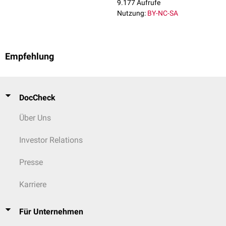
9.177 Aufrufe
QT-Verlängerung
Nutzung:
BY-NC-SA
Pleuraerguss
Empfehlung
DocCheck
Über Uns
Investor Relations
Presse
Karriere
Für Unternehmen