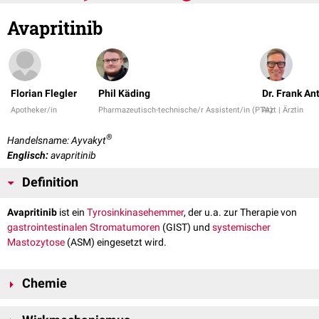
Avapritinib
Florian Flegler
Phil Käding
Dr. Frank A
Apotheker/in
Pharmazeutisch-technische/r Assistent/in (PTA)
Arzt | Ärztin
®
Handelsname: Ayvakyt
Englisch:
avapritinib
Definition
Avapritinib
ist ein
Tyrosinkinasehemmer
, der u.a. zur Therapie von
gastrointestinalen Stromatumoren
(GIST) und
systemischer
Mastozytose
(ASM) eingesetzt wird.
Chemie
Avapritinib ist ein polyzyklischer
Stickstoff
-
Heteroaromat
mit der